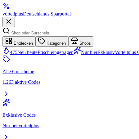
vorteil
plus
Deutschlands Sparportal
Entdecken
Kategorien
Shops
475
Neu heute
Frisch eingetragen
Nur hier
Exklusiv
Vorteilplus
Alle Gutscheine
1.263 aktive Codes
Exklusive Codes
Nur bei vorteilplus