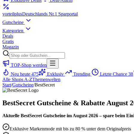
Exklusive Deals
Deal-Alarm
vorteil
plus
Deutschlands Nr.1 Sparportal
Gutscheine
Kategorien
Deals
Gratis
Magazin
TOP-Shop werden
Neu heute
475
Exklusiv
Trending
Letzte Chance
38
Alle Shops A-Z
Themenwelten
Start
/
Gutscheine
/
BestSecret
BestSecret Gutscheine & Rabatte August 
Aktuelle BestSecret Gutscheine im August 2026 – spare beim Ein
Exklusive Markenmode mit bis zu 80 % unter dem Originalpreis