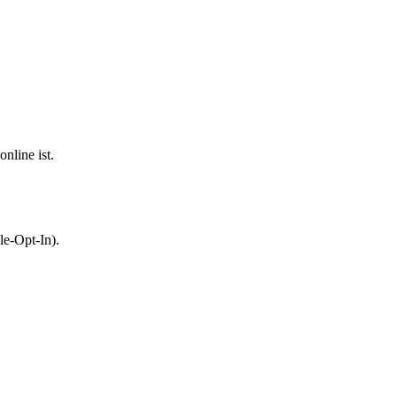
nline ist.
le-Opt-In).