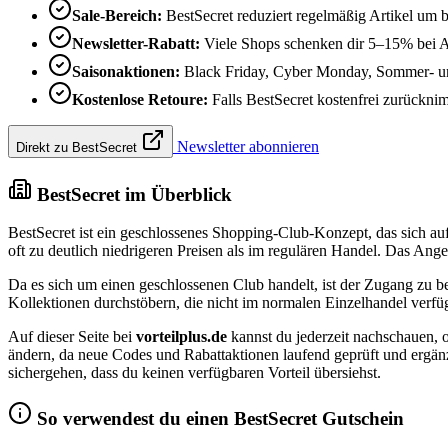
Sale-Bereich:
BestSecret reduziert regelmäßig Artikel um 
Newsletter-Rabatt:
Viele Shops schenken dir 5–15% bei 
Saisonaktionen:
Black Friday, Cyber Monday, Sommer- und
Kostenlose Retoure:
Falls BestSecret kostenfrei zurücknimm
Newsletter abonnieren
Direkt zu BestSecret
BestSecret im Überblick
BestSecret ist ein geschlossenes Shopping-Club-Konzept, das sich au
oft zu deutlich niedrigeren Preisen als im regulären Handel. Das Ang
Da es sich um einen geschlossenen Club handelt, ist der Zugang zu be
Kollektionen durchstöbern, die nicht im normalen Einzelhandel verfüg
Auf dieser Seite bei
vorteilplus.de
kannst du jederzeit nachschauen, o
ändern, da neue Codes und Rabattaktionen laufend geprüft und ergänzt 
sichergehen, dass du keinen verfügbaren Vorteil übersiehst.
So verwendest du einen BestSecret Gutschein