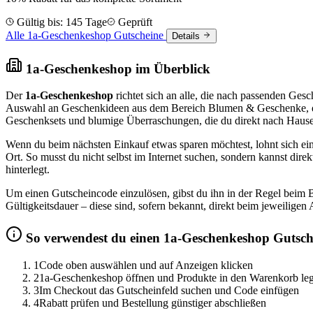
Gültig bis: 145 Tage
Geprüft
Alle 1a-Geschenkeshop Gutscheine
Details
1a-Geschenkeshop im Überblick
Der
1a-Geschenkeshop
richtet sich an alle, die nach passenden Ges
Auswahl an Geschenkideen aus dem Bereich Blumen & Geschenke, die 
Geschenksets und blumige Überraschungen, die du direkt nach Hause o
Wenn du beim nächsten Einkauf etwas sparen möchtest, lohnt sich ein
Ort. So musst du nicht selbst im Internet suchen, sondern kannst direk
hinterlegt.
Um einen Gutscheincode einzulösen, gibst du ihn in der Regel beim 
Gültigkeitsdauer – diese sind, sofern bekannt, direkt beim jeweilige
So verwendest du einen 1a-Geschenkeshop Gutsch
1
Code oben auswählen und auf Anzeigen klicken
2
1a-Geschenkeshop öffnen und Produkte in den Warenkorb le
3
Im Checkout das Gutscheinfeld suchen und Code einfügen
4
Rabatt prüfen und Bestellung günstiger abschließen