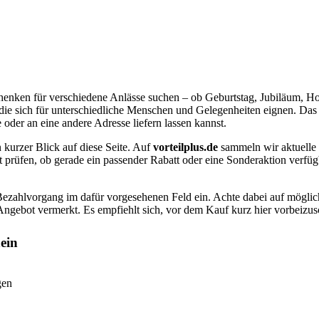
chenken für verschiedene Anlässe suchen – ob Geburtstag, Jubiläum, Ho
sich für unterschiedliche Menschen und Gelegenheiten eignen. Das So
der an eine andere Adresse liefern lassen kannst.
 kurzer Blick auf diese Seite. Auf
vorteilplus.de
sammeln wir aktuelle
t prüfen, ob gerade ein passender Rabatt oder eine Sonderaktion verfügba
Bezahlvorgang im dafür vorgesehenen Feld ein. Achte dabei auf möglic
n Angebot vermerkt. Es empfiehlt sich, vor dem Kauf kurz hier vorbeizu
ein
gen