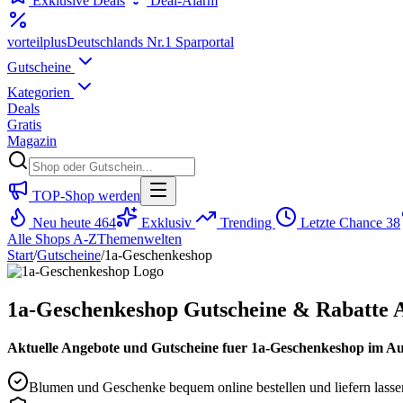
Exklusive Deals
Deal-Alarm
vorteil
plus
Deutschlands Nr.1 Sparportal
Gutscheine
Kategorien
Deals
Gratis
Magazin
TOP-Shop werden
Neu heute
464
Exklusiv
Trending
Letzte Chance
38
Alle Shops A-Z
Themenwelten
Start
/
Gutscheine
/
1a-Geschenkeshop
1a-Geschenkeshop Gutscheine & Rabatte 
Aktuelle Angebote und Gutscheine fuer 1a-Geschenkeshop im Augu
Blumen und Geschenke bequem online bestellen und liefern lasse