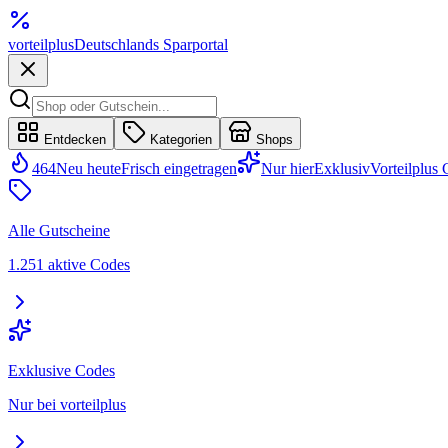
vorteil
plus
Deutschlands Sparportal
Entdecken
Kategorien
Shops
464
Neu heute
Frisch eingetragen
Nur hier
Exklusiv
Vorteilplus
Alle Gutscheine
1.251 aktive Codes
Exklusive Codes
Nur bei vorteilplus