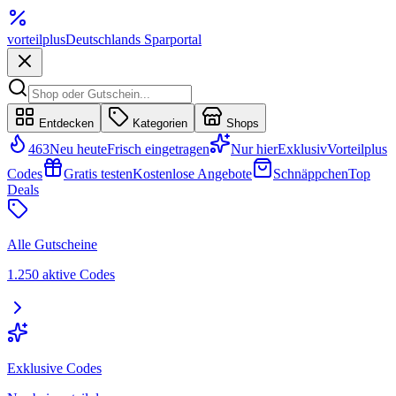
vorteil
plus
Deutschlands Sparportal
Entdecken
Kategorien
Shops
463
Neu heute
Frisch eingetragen
Nur hier
Exklusiv
Vorteilplus
Codes
Gratis testen
Kostenlose Angebote
Schnäppchen
Top
Deals
Alle Gutscheine
1.250 aktive Codes
Exklusive Codes