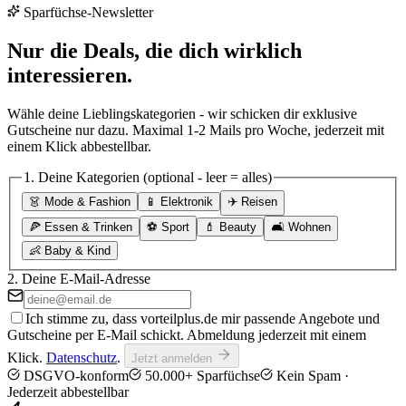
Sparfüchse-Newsletter
Nur die Deals, die dich wirklich
interessieren.
Wähle deine Lieblingskategorien - wir schicken dir exklusive
Gutscheine nur dazu. Maximal 1-2 Mails pro Woche, jederzeit mit
einem Klick abbestellbar.
1.
Deine Kategorien
(optional - leer = alles)
👗
Mode & Fashion
📱
Elektronik
✈️
Reisen
🍕
Essen & Trinken
⚽
Sport
💄
Beauty
🛋️
Wohnen
👶
Baby & Kind
2.
Deine E-Mail-Adresse
Ich stimme zu, dass vorteilplus.de mir passende Angebote und
Gutscheine per E-Mail schickt. Abmeldung jederzeit mit einem
Klick.
Datenschutz
.
Jetzt anmelden
DSGVO-konform
50.000+ Sparfüchse
Kein Spam ·
Jederzeit abbestellbar