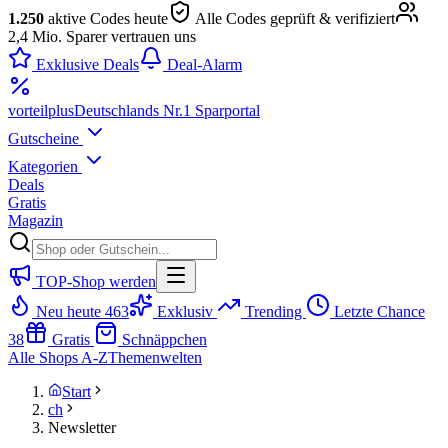
1.250
aktive Codes heute
Alle Codes geprüft & verifiziert
2,4 Mio. Sparer vertrauen uns
Exklusive Deals
Deal-Alarm
vorteil
plus
Deutschlands Nr.1 Sparportal
Gutscheine
Kategorien
Deals
Gratis
Magazin
TOP-Shop werden
Neu heute
463
Exklusiv
Trending
Letzte Chance
38
Gratis
Schnäppchen
Alle Shops A-Z
Themenwelten
Start
ch
Newsletter