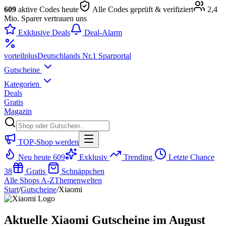
609
aktive Codes heute
Alle Codes geprüft & verifiziert
2,4
Mio. Sparer vertrauen uns
Exklusive Deals
Deal-Alarm
vorteil
plus
Deutschlands Nr.1 Sparportal
Gutscheine
Kategorien
Deals
Gratis
Magazin
TOP-Shop werden
Neu heute
609
Exklusiv
Trending
Letzte Chance
38
Gratis
Schnäppchen
Alle Shops A-Z
Themenwelten
Start
/
Gutscheine
/
Xiaomi
Aktuelle Xiaomi Gutscheine im August