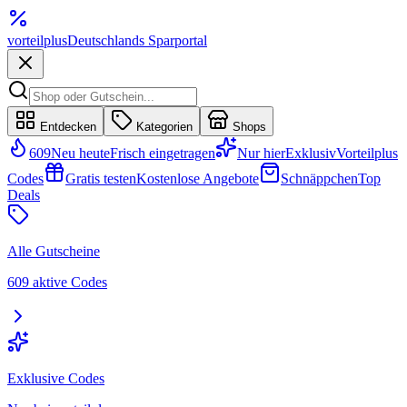
vorteil
plus
Deutschlands Sparportal
Entdecken
Kategorien
Shops
609
Neu heute
Frisch eingetragen
Nur hier
Exklusiv
Vorteilplus
Codes
Gratis testen
Kostenlose Angebote
Schnäppchen
Top
Deals
Alle Gutscheine
609 aktive Codes
Exklusive Codes