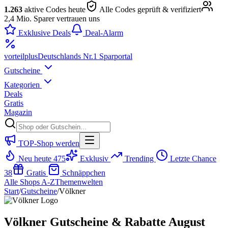
1.263
aktive Codes heute
Alle Codes geprüft & verifiziert
2,4 Mio. Sparer vertrauen uns
Exklusive Deals
Deal-Alarm
vorteil
plus
Deutschlands Nr.1 Sparportal
Gutscheine
Kategorien
Deals
Gratis
Magazin
TOP-Shop werden
Neu heute
475
Exklusiv
Trending
Letzte Chance
38
Gratis
Schnäppchen
Alle Shops A-Z
Themenwelten
Start
/
Gutscheine
/
Völkner
Völkner Gutscheine & Rabatte August