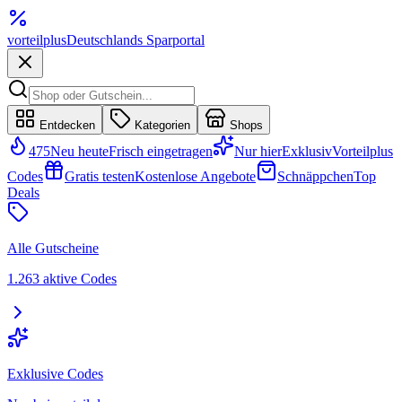
vorteil
plus
Deutschlands Sparportal
Entdecken
Kategorien
Shops
475
Neu heute
Frisch eingetragen
Nur hier
Exklusiv
Vorteilplus
Codes
Gratis testen
Kostenlose Angebote
Schnäppchen
Top
Deals
Alle Gutscheine
1.263 aktive Codes
Exklusive Codes