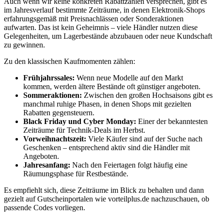
Auch wenn wir keine konkreten Rabattzahlen versprechen, gibt es
im Jahresverlauf bestimmte Zeiträume, in denen Elektronik-Shops
erfahrungsgemäß mit Preisnachlässen oder Sonderaktionen
aufwarten. Das ist kein Geheimnis – viele Händler nutzen diese
Gelegenheiten, um Lagerbestände abzubauen oder neue Kundschaft
zu gewinnen.
Zu den klassischen Kaufmomenten zählen:
Frühjahrssales:
Wenn neue Modelle auf den Markt
kommen, werden ältere Bestände oft günstiger angeboten.
Sommeraktionen:
Zwischen den großen Hochsaisons gibt es
manchmal ruhige Phasen, in denen Shops mit gezielten
Rabatten gegensteuern.
Black Friday und Cyber Monday:
Einer der bekanntesten
Zeiträume für Technik-Deals im Herbst.
Vorweihnachtszeit:
Viele Käufer sind auf der Suche nach
Geschenken – entsprechend aktiv sind die Händler mit
Angeboten.
Jahresanfang:
Nach den Feiertagen folgt häufig eine
Räumungsphase für Restbestände.
Es empfiehlt sich, diese Zeiträume im Blick zu behalten und dann
gezielt auf Gutscheinportalen wie vorteilplus.de nachzuschauen, ob
passende Codes vorliegen.