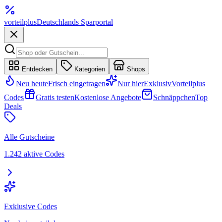
vorteil
plus
Deutschlands Sparportal
Entdecken
Kategorien
Shops
Neu heute
Frisch eingetragen
Nur hier
Exklusiv
Vorteilplus
Codes
Gratis testen
Kostenlose Angebote
Schnäppchen
Top
Deals
Alle Gutscheine
1.242 aktive Codes
Exklusive Codes