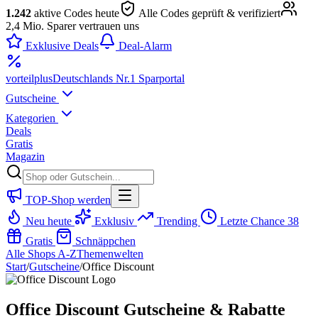
1.242
aktive Codes heute
Alle Codes geprüft & verifiziert
2,4 Mio. Sparer vertrauen uns
Exklusive Deals
Deal-Alarm
vorteil
plus
Deutschlands Nr.1 Sparportal
Gutscheine
Kategorien
Deals
Gratis
Magazin
TOP-Shop werden
Neu heute
Exklusiv
Trending
Letzte Chance
38
Gratis
Schnäppchen
Alle Shops A-Z
Themenwelten
Start
/
Gutscheine
/
Office Discount
Office Discount Gutscheine & Rabatte