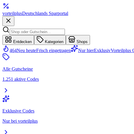
vorteil
plus
Deutschlands Sparportal
Entdecken
Kategorien
Shops
464
Neu heute
Frisch eingetragen
Nur hier
Exklusiv
Vorteilplus
Alle Gutscheine
1.251 aktive Codes
Exklusive Codes
Nur bei vorteilplus