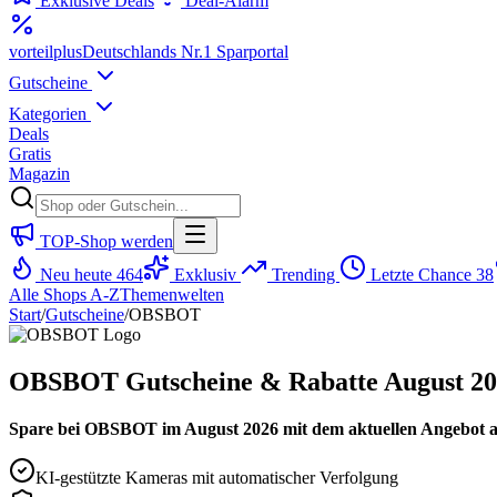
Exklusive Deals
Deal-Alarm
vorteil
plus
Deutschlands Nr.1 Sparportal
Gutscheine
Kategorien
Deals
Gratis
Magazin
TOP-Shop werden
Neu heute
464
Exklusiv
Trending
Letzte Chance
38
Alle Shops A-Z
Themenwelten
Start
/
Gutscheine
/
OBSBOT
OBSBOT Gutscheine & Rabatte August 2
Spare bei OBSBOT im August 2026 mit dem aktuellen Angebot auf
KI-gestützte Kameras mit automatischer Verfolgung