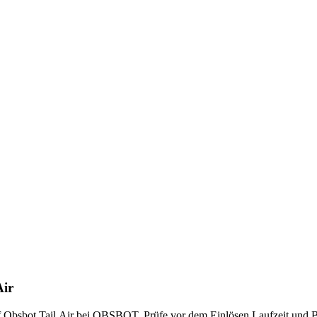
Air
uf Obsbot Tail Air bei OBSBOT. Prüfe vor dem Einlösen Laufzeit und 