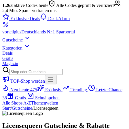
1.263
aktive Codes heute
Alle Codes geprüft & verifiziert
2,4 Mio. Sparer vertrauen uns
Exklusive Deals
Deal-Alarm
vorteil
plus
Deutschlands Nr.1 Sparportal
Gutscheine
Kategorien
Deals
Gratis
Magazin
TOP-Shop werden
Neu heute
475
Exklusiv
Trending
Letzte Chance
38
Gratis
Schnäppchen
Alle Shops A-Z
Themenwelten
Start
/
Gutscheine
/
Licensequeen
Licensequeen Gutscheine & Rabatte