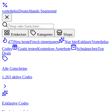
vorteil
plus
Deutschlands Sparportal
Entdecken
Kategorien
Shops
475
Neu heute
Frisch eingetragen
Nur hier
Exklusiv
Vorteilplus
Codes
Gratis testen
Kostenlose Angebote
Schnäppchen
Top
Deals
Alle Gutscheine
1.263 aktive Codes
Exklusive Codes