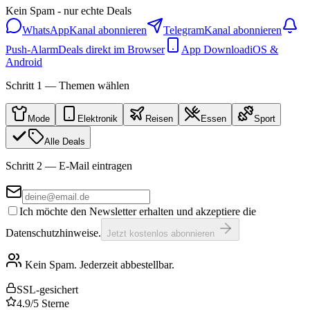
Kein Spam - nur echte Deals
WhatsApp
Kanal abonnieren
Telegram
Kanal abonnieren
Push-Alarm
Deals direkt im Browser
App Download
iOS &
Android
Schritt 1 — Themen wählen
Mode
Elektronik
Reisen
Essen
Sport
Alle Deals
Schritt 2 — E-Mail eintragen
Ich möchte den Newsletter erhalten und akzeptiere die
Datenschutzhinweise.
Jetzt kostenlos abonnieren
Kein Spam. Jederzeit abbestellbar.
SSL-gesichert
4.9/5 Sterne