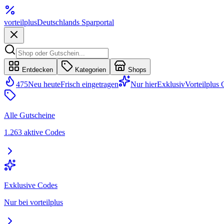
vorteil
plus
Deutschlands Sparportal
Entdecken
Kategorien
Shops
475
Neu heute
Frisch eingetragen
Nur hier
Exklusiv
Vorteilplus
Alle Gutscheine
1.263 aktive Codes
Exklusive Codes
Nur bei vorteilplus