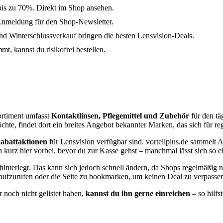
bis zu 70%. Direkt im Shop ansehen.
Anmeldung für den Shop-Newsletter.
 Winterschlussverkauf bringen die besten Lensvision-Deals.
t, kannst du risikofrei bestellen.
ortiment umfasst
Kontaktlinsen, Pflegemittel und Zubehör
für den tä
hte, findet dort ein breites Angebot bekannter Marken, das sich für r
abattaktionen
für Lensvision verfügbar sind. vorteilplus.de sammelt 
kurz hier vorbei, bevor du zur Kasse gehst – manchmal lässt sich so ei
hinterlegt. Das kann sich jedoch schnell ändern, da Shops regelmäßig 
ut aufzurufen oder die Seite zu bookmarken, um keinen Deal zu verpasse
 noch nicht gelistet haben,
kannst du ihn gerne einreichen
– so hilfs