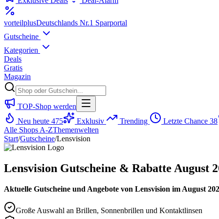
Exklusive Deals
Deal-Alarm
vorteil
plus
Deutschlands Nr.1 Sparportal
Gutscheine
Kategorien
Deals
Gratis
Magazin
TOP-Shop werden
Neu heute
475
Exklusiv
Trending
Letzte Chance
38
Alle Shops A-Z
Themenwelten
Start
/
Gutscheine
/
Lensvision
Lensvision Gutscheine & Rabatte August 
Aktuelle Gutscheine und Angebote von Lensvision im August 2026 
Große Auswahl an Brillen, Sonnenbrillen und Kontaktlinsen