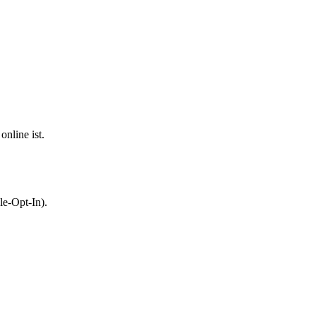
nline ist.
le-Opt-In).