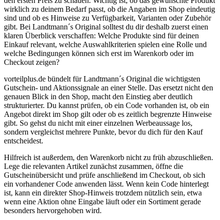
den ersten Preis zu schauen. Wichtig ist, ob das gewünschte Produkt
wirklich zu deinem Bedarf passt, ob die Angaben im Shop eindeutig
sind und ob es Hinweise zu Verfügbarkeit, Varianten oder Zubehör
gibt. Bei Landtmann´s Original solltest du dir deshalb zuerst einen
klaren Überblick verschaffen: Welche Produkte sind für deinen
Einkauf relevant, welche Auswahlkriterien spielen eine Rolle und
welche Bedingungen können sich erst im Warenkorb oder im
Checkout zeigen?
vorteilplus.de bündelt für Landtmann´s Original die wichtigsten
Gutschein- und Aktionssignale an einer Stelle. Das ersetzt nicht den
genauen Blick in den Shop, macht den Einstieg aber deutlich
strukturierter. Du kannst prüfen, ob ein Code vorhanden ist, ob ein
Angebot direkt im Shop gilt oder ob es zeitlich begrenzte Hinweise
gibt. So gehst du nicht mit einer einzelnen Werbeaussage los,
sondern vergleichst mehrere Punkte, bevor du dich für den Kauf
entscheidest.
Hilfreich ist außerdem, den Warenkorb nicht zu früh abzuschließen.
Lege die relevanten Artikel zunächst zusammen, öffne die
Gutscheinübersicht und prüfe anschließend im Checkout, ob sich
ein vorhandener Code anwenden lässt. Wenn kein Code hinterlegt
ist, kann ein direkter Shop-Hinweis trotzdem nützlich sein, etwa
wenn eine Aktion ohne Eingabe läuft oder ein Sortiment gerade
besonders hervorgehoben wird.