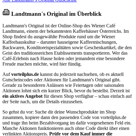
Landtmann´s Original im Überblick
Landtmann's Original ist der Online-Shop des Wiener Café
Landtmann, einem der bekanntesten Kaffeehäuser Österreichs. Im
Shop findest du ausgewählte Produkte rund um die Wiener
Kaffeehauskultur – darunter hauseigene Kaffeemischungen,
Backwaren, Konditoreispezialitäten sowie Geschenkartikel, die den
Geist des traditionsreichen Etablissements transportieren. Wer das
Café-Erlebnis nach Hause holen oder jemandem eine besondere
Freude machen möchte, wird hier fündig.
Auf
vorteilplus.de
kannst du jederzeit nachsehen, ob es aktuell
Gutscheincodes oder Aktionen für Landtmann's Original gibt.
Gerade zu besonderen Anlässen wie Feiertagen oder saisonalen
Aktionen lohnt sich ein kurzer Blick, bevor du bestellst. Derzeit ist
ein aktives Angebot
für diesen Shop verfügbar – schau einfach auf
der Seite nach, um die Details einzusehen.
So gehst du vor: Suche dir deine Wunschprodukte im Shop
zusammen, kopiere dann den passenden Code von vorteilplus.de
und trage ihn beim Bezahlvorgang im dafür vorgesehenen Feld ein.
Manche Aktionen funktionieren auch ohne Code direkt über einen
verlinkten Aktionspreis.
Prüfe vor dem Kauf immer die