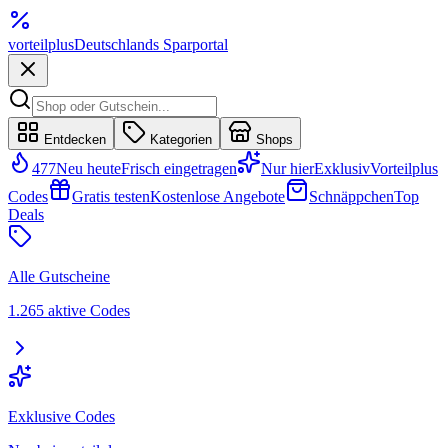
vorteil
plus
Deutschlands Sparportal
Entdecken
Kategorien
Shops
477
Neu heute
Frisch eingetragen
Nur hier
Exklusiv
Vorteilplus
Codes
Gratis testen
Kostenlose Angebote
Schnäppchen
Top
Deals
Alle Gutscheine
1.265 aktive Codes
Exklusive Codes