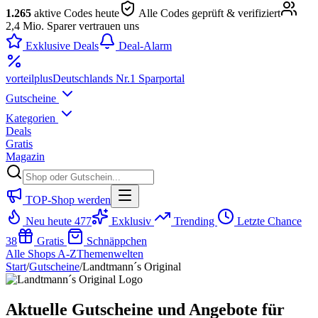
1.265
aktive Codes heute
Alle Codes geprüft & verifiziert
2,4 Mio. Sparer vertrauen uns
Exklusive Deals
Deal-Alarm
vorteil
plus
Deutschlands Nr.1 Sparportal
Gutscheine
Kategorien
Deals
Gratis
Magazin
TOP-Shop werden
Neu heute
477
Exklusiv
Trending
Letzte Chance
38
Gratis
Schnäppchen
Alle Shops A-Z
Themenwelten
Start
/
Gutscheine
/
Landtmann´s Original
Aktuelle Gutscheine und Angebote für