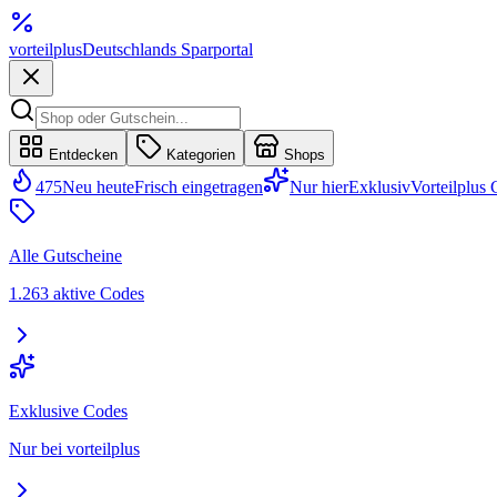
vorteil
plus
Deutschlands Sparportal
Entdecken
Kategorien
Shops
475
Neu heute
Frisch eingetragen
Nur hier
Exklusiv
Vorteilplus
Alle Gutscheine
1.263 aktive Codes
Exklusive Codes
Nur bei vorteilplus