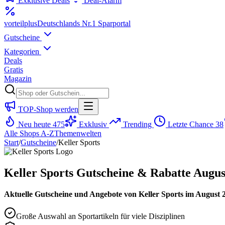
Exklusive Deals
Deal-Alarm
vorteil
plus
Deutschlands Nr.1 Sparportal
Gutscheine
Kategorien
Deals
Gratis
Magazin
TOP-Shop werden
Neu heute
475
Exklusiv
Trending
Letzte Chance
38
Alle Shops A-Z
Themenwelten
Start
/
Gutscheine
/
Keller Sports
Keller Sports Gutscheine & Rabatte Augus
Aktuelle Gutscheine und Angebote von Keller Sports im August 2
Große Auswahl an Sportartikeln für viele Disziplinen