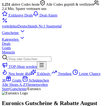
1.251
aktive Codes heute
Alle Codes geprüft & verifiziert
2,4 Mio. Sparer vertrauen uns
Exklusive Deals
Deal-Alarm
vorteil
plus
Deutschlands Nr.1 Sparportal
Gutscheine
Kategorien
Deals
Gratis
Magazin
TOP-Shop werden
Neu heute
464
Exklusiv
Trending
Letzte Chance
38
Gratis
Schnäppchen
Alle Shops A-Z
Themenwelten
Start
/
Gutscheine
/
Euronics
Euronics Gutscheine & Rabatte August