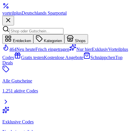
vorteil
plus
Deutschlands Sparportal
Entdecken
Kategorien
Shops
464
Neu heute
Frisch eingetragen
Nur hier
Exklusiv
Vorteilplus
Codes
Gratis testen
Kostenlose Angebote
Schnäppchen
Top
Deals
Alle Gutscheine
1.251 aktive Codes
Exklusive Codes