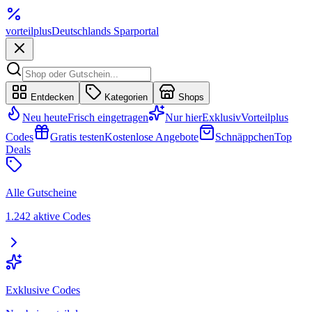
vorteil
plus
Deutschlands Sparportal
Entdecken
Kategorien
Shops
Neu heute
Frisch eingetragen
Nur hier
Exklusiv
Vorteilplus
Codes
Gratis testen
Kostenlose Angebote
Schnäppchen
Top
Deals
Alle Gutscheine
1.242 aktive Codes
Exklusive Codes