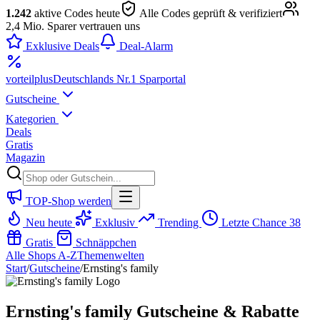
1.242
aktive Codes heute
Alle Codes geprüft & verifiziert
2,4 Mio. Sparer vertrauen uns
Exklusive Deals
Deal-Alarm
vorteil
plus
Deutschlands Nr.1 Sparportal
Gutscheine
Kategorien
Deals
Gratis
Magazin
TOP-Shop werden
Neu heute
Exklusiv
Trending
Letzte Chance
38
Gratis
Schnäppchen
Alle Shops A-Z
Themenwelten
Start
/
Gutscheine
/
Ernsting's family
Ernsting's family Gutscheine & Rabatte