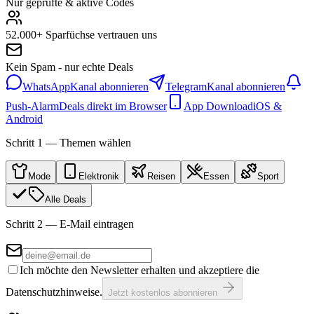
Nur geprüfte & aktive Codes
52.000+ Sparfüchse vertrauen uns
Kein Spam - nur echte Deals
WhatsApp
Kanal abonnieren
Telegram
Kanal abonnieren
Push-Alarm
Deals direkt im Browser
App Download
iOS &
Android
Schritt 1 — Themen wählen
Mode
Elektronik
Reisen
Essen
Sport
Alle Deals
Schritt 2 — E-Mail eintragen
Ich möchte den Newsletter erhalten und akzeptiere die
Datenschutzhinweise.
Jetzt kostenlos abonnieren