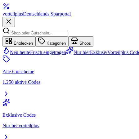
vorteil
plus
Deutschlands Sparportal
Entdecken
Kategorien
Shops
Neu heute
Frisch eingetragen
Nur hier
Exklusiv
Vorteilplus Cod
Alle Gutscheine
1.250 aktive Codes
Exklusive Codes
Nur bei vorteilplus