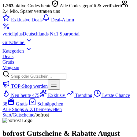
1.263
aktive Codes heute
Alle Codes geprüft & verifiziert
2,4 Mio. Sparer vertrauen uns
Exklusive Deals
Deal-Alarm
vorteil
plus
Deutschlands Nr.1 Sparportal
Gutscheine
Kategorien
Deals
Gratis
Magazin
TOP-Shop werden
Neu heute
475
Exklusiv
Trending
Letzte Chance
38
Gratis
Schnäppchen
Alle Shops A-Z
Themenwelten
Start
/
Gutscheine
/
bofrost
bofrost Gutscheine & Rabatte August