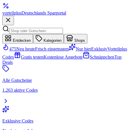
vorteil
plus
Deutschlands Sparportal
Entdecken
Kategorien
Shops
475
Neu heute
Frisch eingetragen
Nur hier
Exklusiv
Vorteilplus
Codes
Gratis testen
Kostenlose Angebote
Schnäppchen
Top
Deals
Alle Gutscheine
1.263 aktive Codes
Exklusive Codes