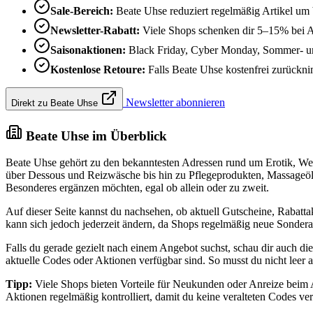
Sale-Bereich:
Beate Uhse reduziert regelmäßig Artikel um
Newsletter-Rabatt:
Viele Shops schenken dir 5–15% bei 
Saisonaktionen:
Black Friday, Cyber Monday, Sommer- und
Kostenlose Retoure:
Falls Beate Uhse kostenfrei zurücknim
Newsletter abonnieren
Direkt zu Beate Uhse
Beate Uhse im Überblick
Beate Uhse gehört zu den bekanntesten Adressen rund um Erotik, Wel
über Dessous und Reizwäsche bis hin zu Pflegeprodukten, Massageöl
Besonderes ergänzen möchten, egal ob allein oder zu zweit.
Auf dieser Seite kannst du nachsehen, ob aktuell Gutscheine, Rabat
kann sich jedoch jederzeit ändern, da Shops regelmäßig neue Sonderak
Falls du gerade gezielt nach einem Angebot suchst, schau dir auch di
aktuelle Codes oder Aktionen verfügbar sind. So musst du nicht leer
Tipp:
Viele Shops bieten Vorteile für Neukunden oder Anreize beim A
Aktionen regelmäßig kontrolliert, damit du keine veralteten Codes ve