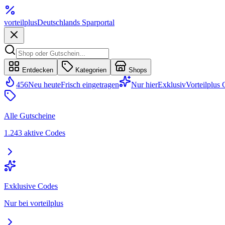
vorteil
plus
Deutschlands Sparportal
Entdecken
Kategorien
Shops
456
Neu heute
Frisch eingetragen
Nur hier
Exklusiv
Vorteilplus
Alle Gutscheine
1.243 aktive Codes
Exklusive Codes
Nur bei vorteilplus