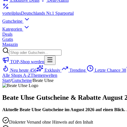
Exklusive Deals
Deal-Alarm
vorteil
plus
Deutschlands Nr.1 Sparportal
Gutscheine
Kategorien
Deals
Gratis
Magazin
TOP-Shop werden
Neu heute
456
Exklusiv
Trending
Letzte Chance
38
Alle Shops A-Z
Themenwelten
Start
/
Gutscheine
/
Beate Uhse
Beate Uhse Gutscheine & Rabatte August 
Aktuelle Beate Uhse Gutscheine im August 2026 auf einen Blick. 
Diskreter Versand ohne Hinweis auf den Inhalt