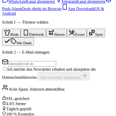
WhatsApp
Kanal abonnieren
Telegram
Kanal abonnieren
Push-Alarm
Deals direkt im Browser
App Download
iOS &
Android
Schritt 1 — Themen wählen
Mode
Elektronik
Reisen
Essen
Sport
Alle Deals
Schritt 2 — E-Mail eintragen
Ich möchte den Newsletter erhalten und akzeptiere die
Datenschutzhinweise.
Jetzt kostenlos abonnieren
Kein Spam. Jederzeit abbestellbar.
SSL-gesichert
4.9/5 Sterne
Täglich geprüft
100 % Kostenlos