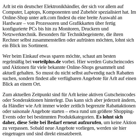
Arlt ist ein deutscher Elektronikhändler, der sich vor allem auf
Computer, Laptops, Komponenten und Zubehör spezialisiert hat. Im
Online-Shop unter arlt.com findest du eine breite Auswahl an
Hardware – von Prozessoren und Grafikkarten über fertig
konfigurierte PCs bis hin zu Monitoren, Druckern und
Netzwerktechnik. Besonders für Technikbegeisterte, die ihren
Rechner selbst zusammenstellen oder aufrüsten möchten, lohnt sich
ein Blick ins Sortiment.
Wer beim Einkauf etwas sparen möchte, schaut am besten
regelmäßig bei
vorteilplus.de
vorbei. Hier werden Gutscheincodes
und Aktionen für viele bekannte Online-Shops gesammelt und
aktuell gehalten. So musst du nicht selbst aufwendig nach Rabatten
suchen, sondern findest alle verfügbaren Angebote für Arlt auf einen
Blick an einem Ort.
Zum aktuellen Zeitpunkt sind für Arlt keine aktiven Gutscheincodes
oder Sonderaktionen hinterlegt. Das kann sich aber jederzeit ändern,
da Händler wie Arlt immer wieder zeitlich begrenzte Rabattaktionen
oder saisonale Angebote starten – etwa rund um größere Shopping-
Events oder bei bestimmten Produktkategorien.
Es lohnt sich
daher, diese Seite bei Bedarf erneut aufzurufen
, um keine Aktion
zu verpassen. Sobald neue Angebote vorliegen, werden sie hier
eingetragen und sind direkt einsatzbereit.