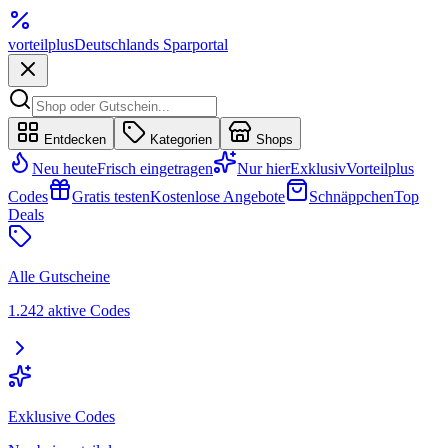
vorteil
plus
Deutschlands Sparportal
Entdecken
Kategorien
Shops
Neu heute
Frisch eingetragen
Nur hier
Exklusiv
Vorteilplus
Codes
Gratis testen
Kostenlose Angebote
Schnäppchen
Top
Deals
Alle Gutscheine
1.242 aktive Codes
Exklusive Codes