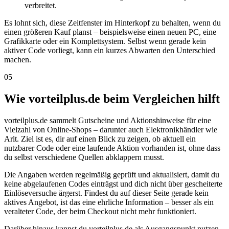
verbreitet.
Es lohnt sich, diese Zeitfenster im Hinterkopf zu behalten, wenn du
einen größeren Kauf planst – beispielsweise einen neuen PC, eine
Grafikkarte oder ein Komplettsystem. Selbst wenn gerade kein
aktiver Code vorliegt, kann ein kurzes Abwarten den Unterschied
machen.
05
Wie vorteilplus.de beim Vergleichen hilft
vorteilplus.de sammelt Gutscheine und Aktionshinweise für eine
Vielzahl von Online-Shops – darunter auch Elektronikhändler wie
Arlt. Ziel ist es, dir auf einen Blick zu zeigen, ob aktuell ein
nutzbarer Code oder eine laufende Aktion vorhanden ist, ohne dass
du selbst verschiedene Quellen abklappern musst.
Die Angaben werden regelmäßig geprüft und aktualisiert, damit du
keine abgelaufenen Codes einträgst und dich nicht über gescheiterte
Einlöseversuche ärgerst. Findest du auf dieser Seite gerade kein
aktives Angebot, ist das eine ehrliche Information – besser als ein
veralteter Code, der beim Checkout nicht mehr funktioniert.
Darüber hinaus kannst du vorteilplus.de als Ausgangspunkt nutzen,