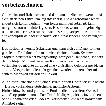
vorbeizuschauen
Gutschein- und Rabattseiten sind dann am nützlichsten, wenn du sie
aktiv in deinen Einkaufsalltag integrierst. Die Angebotslandschaft
ändert sich kontinuierlich – was heute nicht verfügbar ist, kann
morgen schon neu hinterlegt sein. Besonders wenn du regelmäßig
bei Ancient + Brave bestellst, macht es Sinn, vor jedem Kauf kurz
auf vorteilplus.de nachzuschauen, ob ein passender Code verfügbar
ist.
Das kostet nur wenige Sekunden und kann sich auf Dauer lohnen –
gerade bei Produkten, die man wiederkehrend kauft.
Smarter
shoppen
bedeutet nicht zwangsläufig, weniger auszugeben, sondern
den richtigen Moment für einen Kauf besser einzuschätzen.
vorteilplus.de möchte dir dabei eine verlässliche Orientierung bieten
– ohne Versprechen, die nicht gehalten werden können, aber mit
echtem Mehrwert für deinen Einkauf.
Auf dieser Seite findest du einen strukturierten Überblick zu Ancient
+ Brave: vorhandene Gutscheine, mögliche Aktionen,
Einlösehinweise und praktische Punkte, die du vor dem Wechsel
zum Shop prüfen kannst. Der Text hilft dir, Angebote einzuordnen,
ohne Rabattwerte oder Codes zu versprechen, die nicht konkret am
Angebot stehen.