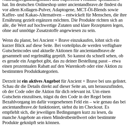
hat. Im deutschen Onlineshop unter ancientandbrave.de findest du
vor allem Kollagen-Pulver, Adaptogene, MCT-Öl-Blends sowie
Kaffee- und Kakao-Alternativen – entwickelt für Menschen, die ihre
Ernährung gezielt ergänzen möchten. Die Produkte richten sich an
alle, die Wert auf hochwertige Zutaten und klare Rezepturen legen,
ohne auf unnötige Zusatzstoffe angewiesen zu sein.
Wenn du planst, bei Ancient + Brave einzukaufen, lohnt sich ein
kurzer Blick auf diese Seite. Bei vorteilplus.de werden verfügbare
Gutscheincodes und aktuelle Aktionen für ancientandbrave.de
gesammelt und regelmäßig geprüft. So kannst du schnell sehen, ob
es gerade ein Angebot gibt, das zu deiner Bestellung passt – etwa
einen prozentualen Rabatt auf den Warenkorb oder eine Aktion zu
bestimmten Produktkategorien.
Derzeit ist
ein aktives Angebot
für Ancient + Brave bei uns gelistet.
Schau dir die Details direkt auf dieser Seite an, um herauszufinden,
ob der Code oder die Aktion für dich relevant ist. Um einen
Gutschein einzulösen, trägst du den Code in der Regel beim
Bezahlvorgang im dafür vorgesehenen Feld ein – wie genau das bei
ancientandbrave.de funktioniert, siehst du im Checkout. Es
empfiehlt sich, die jeweiligen Bedingungen kurz zu lesen, da
manche Angebote an einen Mindestbestellwert oder bestimmte
Produkte geknüpft sein können.