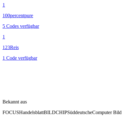
1
100percentpure
5 Codes verfügbar
1
123Reis
1 Code verfügbar
Bekannt aus
FOCUS
Handelsblatt
BILD
CHIP
Süddeutsche
Computer Bild