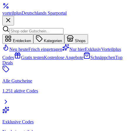
vorteil
plus
Deutschlands Sparportal
Entdecken
Kategorien
Shops
Neu heute
Frisch eingetragen
Nur hier
Exklusiv
Vorteilplus
Codes
Gratis testen
Kostenlose Angebote
Schnäppchen
Top
Deals
Alle Gutscheine
1.251 aktive Codes
Exklusive Codes