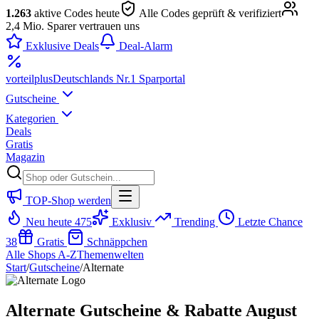
1.263
aktive Codes heute
Alle Codes geprüft & verifiziert
2,4 Mio. Sparer vertrauen uns
Exklusive Deals
Deal-Alarm
vorteil
plus
Deutschlands Nr.1 Sparportal
Gutscheine
Kategorien
Deals
Gratis
Magazin
TOP-Shop werden
Neu heute
475
Exklusiv
Trending
Letzte Chance
38
Gratis
Schnäppchen
Alle Shops A-Z
Themenwelten
Start
/
Gutscheine
/
Alternate
Alternate Gutscheine & Rabatte August