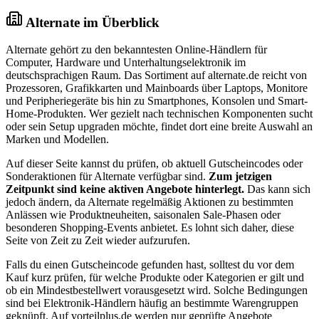
Alternate im Überblick
Alternate gehört zu den bekanntesten Online-Händlern für
Computer, Hardware und Unterhaltungselektronik im
deutschsprachigen Raum. Das Sortiment auf alternate.de reicht von
Prozessoren, Grafikkarten und Mainboards über Laptops, Monitore
und Peripheriegeräte bis hin zu Smartphones, Konsolen und Smart-
Home-Produkten. Wer gezielt nach technischen Komponenten sucht
oder sein Setup upgraden möchte, findet dort eine breite Auswahl an
Marken und Modellen.
Auf dieser Seite kannst du prüfen, ob aktuell Gutscheincodes oder
Sonderaktionen für Alternate verfügbar sind.
Zum jetzigen
Zeitpunkt sind keine aktiven Angebote hinterlegt.
Das kann sich
jedoch ändern, da Alternate regelmäßig Aktionen zu bestimmten
Anlässen wie Produktneuheiten, saisonalen Sale-Phasen oder
besonderen Shopping-Events anbietet. Es lohnt sich daher, diese
Seite von Zeit zu Zeit wieder aufzurufen.
Falls du einen Gutscheincode gefunden hast, solltest du vor dem
Kauf kurz prüfen, für welche Produkte oder Kategorien er gilt und
ob ein Mindestbestellwert vorausgesetzt wird. Solche Bedingungen
sind bei Elektronik-Händlern häufig an bestimmte Warengruppen
geknüpft. Auf vorteilplus.de werden nur geprüfte Angebote