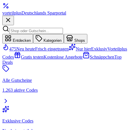
vorteil
plus
Deutschlands Sparportal
Entdecken
Kategorien
Shops
475
Neu heute
Frisch eingetragen
Nur hier
Exklusiv
Vorteilplus
Codes
Gratis testen
Kostenlose Angebote
Schnäppchen
Top
Deals
Alle Gutscheine
1.263 aktive Codes
Exklusive Codes