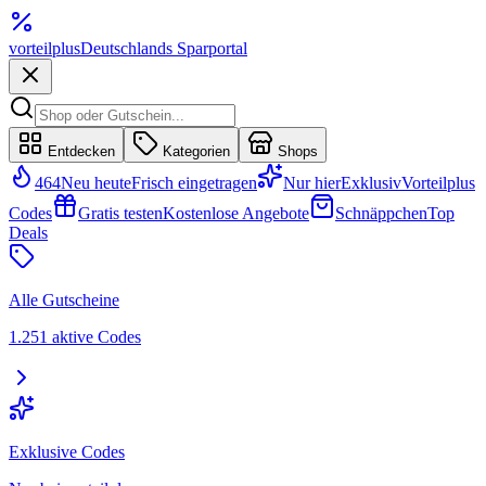
vorteil
plus
Deutschlands Sparportal
Entdecken
Kategorien
Shops
464
Neu heute
Frisch eingetragen
Nur hier
Exklusiv
Vorteilplus
Codes
Gratis testen
Kostenlose Angebote
Schnäppchen
Top
Deals
Alle Gutscheine
1.251 aktive Codes
Exklusive Codes