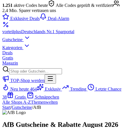
1.251
aktive Codes heute
Alle Codes geprüft & verifiziert
2,4 Mio. Sparer vertrauen uns
Exklusive Deals
Deal-Alarm
vorteil
plus
Deutschlands Nr.1 Sparportal
Gutscheine
Kategorien
Deals
Gratis
Magazin
TOP-Shop werden
Neu heute
464
Exklusiv
Trending
Letzte Chance
38
Gratis
Schnäppchen
Alle Shops A-Z
Themenwelten
Start
/
Gutscheine
/
AfB
AfB Gutscheine & Rabatte August 2026