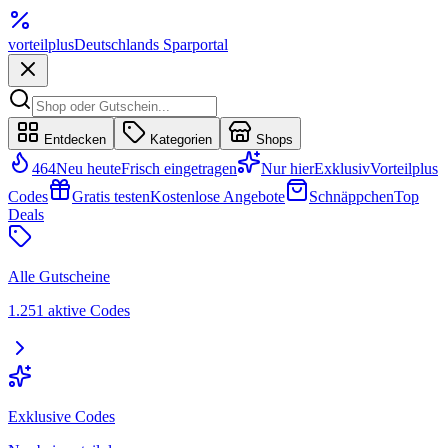
vorteil
plus
Deutschlands Sparportal
Entdecken
Kategorien
Shops
464
Neu heute
Frisch eingetragen
Nur hier
Exklusiv
Vorteilplus
Codes
Gratis testen
Kostenlose Angebote
Schnäppchen
Top
Deals
Alle Gutscheine
1.251 aktive Codes
Exklusive Codes