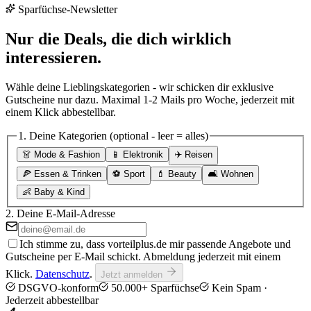
Sparfüchse-Newsletter
Nur die Deals, die dich wirklich
interessieren.
Wähle deine Lieblingskategorien - wir schicken dir exklusive
Gutscheine nur dazu. Maximal 1-2 Mails pro Woche, jederzeit mit
einem Klick abbestellbar.
1.
Deine Kategorien
(optional - leer = alles)
👗
Mode & Fashion
📱
Elektronik
✈️
Reisen
🍕
Essen & Trinken
⚽
Sport
💄
Beauty
🛋️
Wohnen
👶
Baby & Kind
2.
Deine E-Mail-Adresse
Ich stimme zu, dass vorteilplus.de mir passende Angebote und
Gutscheine per E-Mail schickt. Abmeldung jederzeit mit einem
Klick.
Datenschutz
.
Jetzt anmelden
DSGVO-konform
50.000+ Sparfüchse
Kein Spam ·
Jederzeit abbestellbar