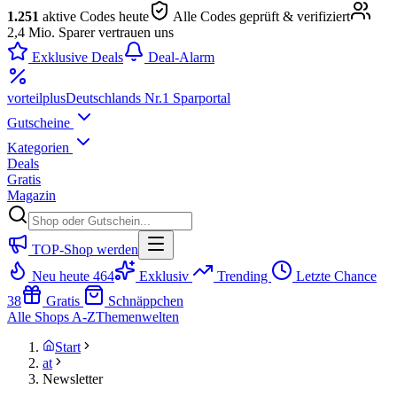
1.251
aktive Codes heute
Alle Codes geprüft & verifiziert
2,4 Mio. Sparer vertrauen uns
Exklusive Deals
Deal-Alarm
vorteil
plus
Deutschlands Nr.1 Sparportal
Gutscheine
Kategorien
Deals
Gratis
Magazin
TOP-Shop werden
Neu heute
464
Exklusiv
Trending
Letzte Chance
38
Gratis
Schnäppchen
Alle Shops A-Z
Themenwelten
Start
at
Newsletter