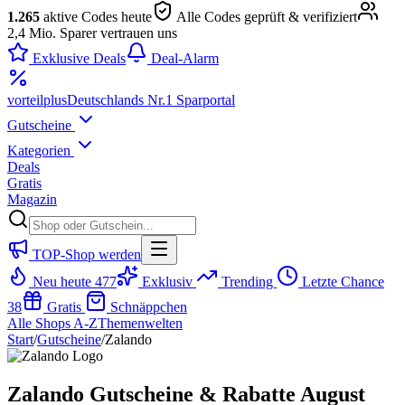
1.265
aktive Codes heute
Alle Codes geprüft & verifiziert
2,4 Mio. Sparer vertrauen uns
Exklusive Deals
Deal-Alarm
vorteil
plus
Deutschlands Nr.1 Sparportal
Gutscheine
Kategorien
Deals
Gratis
Magazin
TOP-Shop werden
Neu heute
477
Exklusiv
Trending
Letzte Chance
38
Gratis
Schnäppchen
Alle Shops A-Z
Themenwelten
Start
/
Gutscheine
/
Zalando
Zalando Gutscheine & Rabatte August