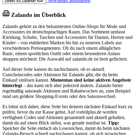
Newsletter abonnieren
Direkt zu Zalando
Zalando im Überblick
Zalando gehört zu den bekanntesten Online-Shops für Mode und
Accessoires im deutschsprachigen Raum. Das Sortiment umfasst
Kleidung, Schuhe, Taschen und Accessoires für Damen, Herren und
Kinder – von etablierten Marken bis hin zu neueren Labels aus
verschiedenen Preissegmenten. Ob du nach einem alltäglichen
Basic, einem sportlichen Outfit oder einem besonderen Anlass
shoppen möchtest: Die Auswahl auf zalando.de ist breit gefächert.
Auf dieser Seite kannst du nachschauen, ob es aktuell
Gutscheincodes oder Aktionen für Zalando gibt, die du beim
Einkauf einlösen kannst.
Momentan sind keine aktiven Angebote
hinterlegt
– das kann sich aber jederzeit ändern. Zalando bietet
regelmäßig saisonale Aktionen und Rabattwochen an, zum Beispiel
rund um größere Shopping-Events oder den Saisonwechsel.
Es lohnt sich daher, diese Seite bei deinem nächsten Einkauf kurz zu
prüfen, bevor du zur Kasse gehst. Auf vorteilplus.de werden
verfügbare Codes und Aktionen gesammelt und aktuell gehalten,
damit du auf einen Blick siehst, was gerade nutzbar ist.
Tipp:
Speicher die Seite einfach als Lesezeichen, damit du beim nächsten
Zalando-Besuch schnell nachschauen kannst, ob sich inzwischen