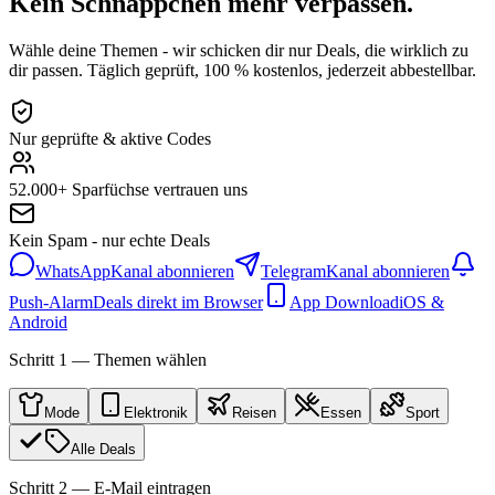
Kein Schnäppchen mehr verpassen.
Wähle deine Themen - wir schicken dir nur Deals, die wirklich zu
dir passen. Täglich geprüft, 100 % kostenlos, jederzeit abbestellbar.
Nur geprüfte & aktive Codes
52.000+ Sparfüchse vertrauen uns
Kein Spam - nur echte Deals
WhatsApp
Kanal abonnieren
Telegram
Kanal abonnieren
Push-Alarm
Deals direkt im Browser
App Download
iOS &
Android
Schritt 1 — Themen wählen
Mode
Elektronik
Reisen
Essen
Sport
Alle Deals
Schritt 2 — E-Mail eintragen