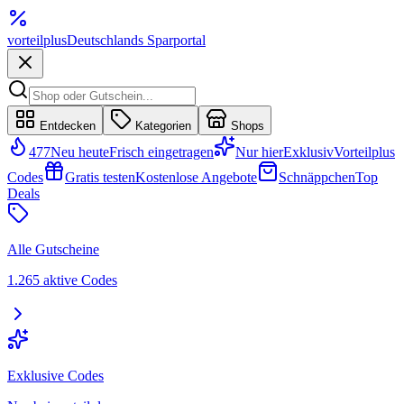
vorteil
plus
Deutschlands Sparportal
Entdecken
Kategorien
Shops
477
Neu heute
Frisch eingetragen
Nur hier
Exklusiv
Vorteilplus
Codes
Gratis testen
Kostenlose Angebote
Schnäppchen
Top
Deals
Alle Gutscheine
1.265 aktive Codes
Exklusive Codes