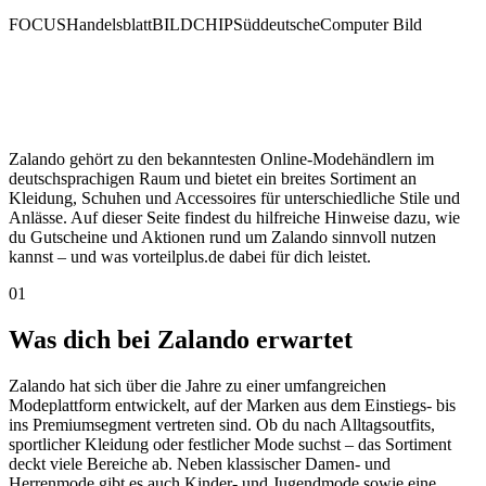
FOCUS
Handelsblatt
BILD
CHIP
Süddeutsche
Computer Bild
Zalando gehört zu den bekanntesten Online-Modehändlern im
deutschsprachigen Raum und bietet ein breites Sortiment an
Kleidung, Schuhen und Accessoires für unterschiedliche Stile und
Anlässe. Auf dieser Seite findest du hilfreiche Hinweise dazu, wie
du Gutscheine und Aktionen rund um Zalando sinnvoll nutzen
kannst – und was vorteilplus.de dabei für dich leistet.
01
Was dich bei Zalando erwartet
Zalando hat sich über die Jahre zu einer umfangreichen
Modeplattform entwickelt, auf der Marken aus dem Einstiegs- bis
ins Premiumsegment vertreten sind. Ob du nach Alltagsoutfits,
sportlicher Kleidung oder festlicher Mode suchst – das Sortiment
deckt viele Bereiche ab. Neben klassischer Damen- und
Herrenmode gibt es auch Kinder- und Jugendmode sowie eine