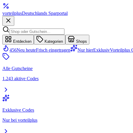
vorteil
plus
Deutschlands Sparportal
Entdecken
Kategorien
Shops
456
Neu heute
Frisch eingetragen
Nur hier
Exklusiv
Vorteilplus
Alle Gutscheine
1.243 aktive Codes
Exklusive Codes
Nur bei vorteilplus