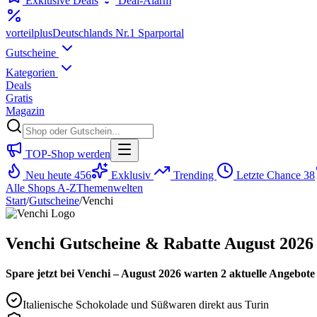
Exklusive Deals
Deal-Alarm
vorteil
plus
Deutschlands Nr.1 Sparportal
Gutscheine
Kategorien
Deals
Gratis
Magazin
TOP-Shop werden
Neu heute
456
Exklusiv
Trending
Letzte Chance
38
Alle Shops A-Z
Themenwelten
Start
/
Gutscheine
/
Venchi
Venchi Gutscheine & Rabatte August 2026
Spare jetzt bei Venchi – August 2026 warten 2 aktuelle Angebote 
Italienische Schokolade und Süßwaren direkt aus Turin