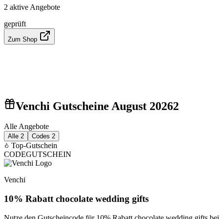
2 aktive Angebote
geprüft
Zum Shop
Venchi Gutscheine August 2026
2
Alle Angebote
Alle
2
Codes
2
Top-Gutschein
CODE
GUTSCHEIN
Venchi
10% Rabatt chocolate wedding gifts
Nutze den Gutscheincode für 10% Rabatt chocolate wedding gifts be