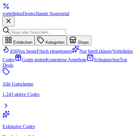
vorteil
plus
Deutschlands Sparportal
Entdecken
Kategorien
Shops
456
Neu heute
Frisch eingetragen
Nur hier
Exklusiv
Vorteilplus
Codes
Gratis testen
Kostenlose Angebote
Schnäppchen
Top
Deals
Alle Gutscheine
1.243 aktive Codes
Exklusive Codes