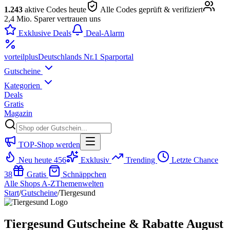
1.243
aktive Codes heute
Alle Codes geprüft & verifiziert
2,4 Mio. Sparer vertrauen uns
Exklusive Deals
Deal-Alarm
vorteil
plus
Deutschlands Nr.1 Sparportal
Gutscheine
Kategorien
Deals
Gratis
Magazin
TOP-Shop werden
Neu heute
456
Exklusiv
Trending
Letzte Chance
38
Gratis
Schnäppchen
Alle Shops A-Z
Themenwelten
Start
/
Gutscheine
/
Tiergesund
Tiergesund Gutscheine & Rabatte August