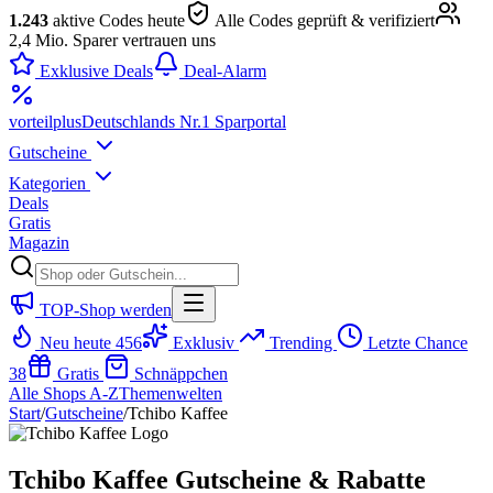
1.243
aktive Codes heute
Alle Codes geprüft & verifiziert
2,4 Mio. Sparer vertrauen uns
Exklusive Deals
Deal-Alarm
vorteil
plus
Deutschlands Nr.1 Sparportal
Gutscheine
Kategorien
Deals
Gratis
Magazin
TOP-Shop werden
Neu heute
456
Exklusiv
Trending
Letzte Chance
38
Gratis
Schnäppchen
Alle Shops A-Z
Themenwelten
Start
/
Gutscheine
/
Tchibo Kaffee
Tchibo Kaffee Gutscheine & Rabatte