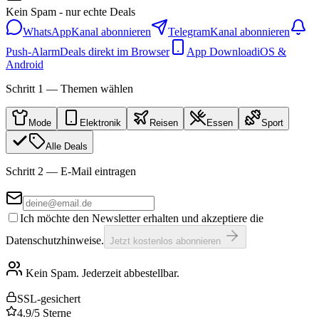
Kein Spam - nur echte Deals
WhatsApp
Kanal abonnieren
Telegram
Kanal abonnieren
Push-Alarm
Deals direkt im Browser
App Download
iOS &
Android
Schritt 1 — Themen wählen
Mode
Elektronik
Reisen
Essen
Sport
Alle Deals
Schritt 2 — E-Mail eintragen
Ich möchte den Newsletter erhalten und akzeptiere die
Datenschutzhinweise.
Jetzt kostenlos abonnieren
Kein Spam. Jederzeit abbestellbar.
SSL-gesichert
4.9/5 Sterne