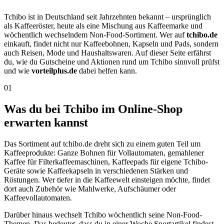
Tchibo ist in Deutschland seit Jahrzehnten bekannt – ursprünglich
als Kaffeeröster, heute als eine Mischung aus Kaffeemarke und
wöchentlich wechselndem Non-Food-Sortiment. Wer auf
tchibo.de
einkauft, findet nicht nur Kaffeebohnen, Kapseln und Pads, sondern
auch Reisen, Mode und Haushaltswaren. Auf dieser Seite erfährst
du, wie du Gutscheine und Aktionen rund um Tchibo sinnvoll prüfst
und wie
vorteilplus.de
dabei helfen kann.
01
Was du bei Tchibo im Online-Shop
erwarten kannst
Das Sortiment auf tchibo.de dreht sich zu einem guten Teil um
Kaffeeprodukte: Ganze Bohnen für Vollautomaten, gemahlener
Kaffee für Filterkaffeemaschinen, Kaffeepads für eigene Tchibo-
Geräte sowie Kaffeekapseln in verschiedenen Stärken und
Röstungen. Wer tiefer in die Kaffeewelt einsteigen möchte, findet
dort auch Zubehör wie Mahlwerke, Aufschäumer oder
Kaffeevollautomaten.
Darüber hinaus wechselt Tchibo wöchentlich seine Non-Food-
Themen. Das bedeutet, dass du in einer Woche Sportartikel findest,