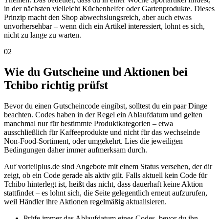
in der nächsten vielleicht Küchenhelfer oder Gartenprodukte. Dieses
Prinzip macht den Shop abwechslungsreich, aber auch etwas
unvorhersehbar – wenn dich ein Artikel interessiert, lohnt es sich,
nicht zu lange zu warten.
02
Wie du Gutscheine und Aktionen bei
Tchibo richtig prüfst
Bevor du einen Gutscheincode eingibst, solltest du ein paar Dinge
beachten. Codes haben in der Regel ein Ablaufdatum und gelten
manchmal nur für bestimmte Produktkategorien – etwa
ausschließlich für Kaffeeprodukte und nicht für das wechselnde
Non-Food-Sortiment, oder umgekehrt. Lies die jeweiligen
Bedingungen daher immer aufmerksam durch.
Auf vorteilplus.de sind Angebote mit einem Status versehen, der dir
zeigt, ob ein Code gerade als aktiv gilt. Falls aktuell kein Code für
Tchibo hinterlegt ist, heißt das nicht, dass dauerhaft keine Aktion
stattfindet – es lohnt sich, die Seite gelegentlich erneut aufzurufen,
weil Händler ihre Aktionen regelmäßig aktualisieren.
Prüfe immer das Ablaufdatum eines Codes, bevor du ihn