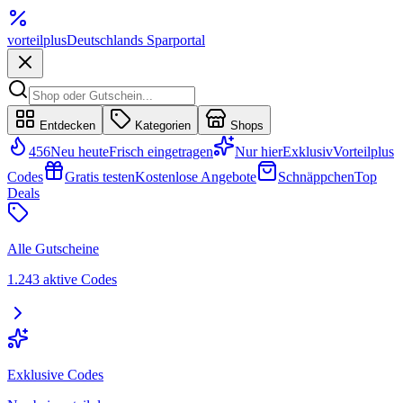
vorteil
plus
Deutschlands Sparportal
Entdecken
Kategorien
Shops
456
Neu heute
Frisch eingetragen
Nur hier
Exklusiv
Vorteilplus
Codes
Gratis testen
Kostenlose Angebote
Schnäppchen
Top
Deals
Alle Gutscheine
1.243 aktive Codes
Exklusive Codes