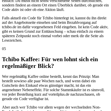
einfach: Du musst nicht selbst verschiedene Seiten durchsuchen,
sondern findest an einem Ort einen Überblick darüber, ob gerade ein
Code aktiv ist oder ob eine Aktion läuft.
Falls aktuell ein Code für Tchibo hinterlegt ist, kannst du ihn direkt
auf der Angebotsseite einsehen und beim Bezahlvorgang auf
tchibo.de im dafür vorgesehenen Feld eingeben. Ist kein Code aktiv,
gibt es keinen Grund zur Enttäuschung – schau einfach zu einem
späteren Zeitpunkt noch einmal vorbei oder merk dir die Seite als
Lesezeichen.
05
Tchibo Kaffee: Für wen lohnt sich ein
regelmäßiger Blick?
Wer regelmäßig Kaffee online bestellt, kennt das Prinzip: Man
bestellt sowieso alle paar Wochen nach, und wenn dabei ein
Gutschein den Einkauf etwas günstiger macht, ist das ein
angenehmer Nebeneffekt. Für solche Stammkäufer ist es sinnvoll,
vor jeder Bestellung kurz auf vorteilplus.de nachzuschauen, ob
gerade ein Code verfügbar ist.
Aber auch wer Tchibo vor allem wegen der wechselnden Non-