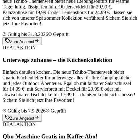
neue Tchibo-Themenwelt bietet neue Lieblingsoutfits für warme
Tage: luftig, lässig, feminin. Ob Jerseykleid für 29,99 €,
Palazzohose für 19,99 € oder Leinenshorts für 24,99 € - lassen sie
sich von unserer Spätsommer Kollektion verführen! Sichern Sie sich
jetzt Ihre Favoriten!
Gültig bis 31.8.2026
Geprüft
Zum Angebot
DEAL
AKTION
Unterwegs zuhause – die Küchenkollektion
Einfach draußen kochen. Die neue Tchibo-Themenwelt bietet
smarte Küchenhelfer für unterwegs: alles für Ihre Campingküche
und jedes Outdoor-Abenteuer. Egal ob mit faltbarer Salatschüssel
für 14,99 €, mit Servierbrett mit Deckel für 29,99 € oder mit
abwischbarer Tischdecke für 17,99 € – draußen kocht sich's besser!
Sichern Sie sich jetzt Ihre Favoriten!
Gültig bis 7.9.2026
Geprüft
Zum Angebot
DEAL
AKTION
Qbo Maschine Gratis im Kaffee Abo!