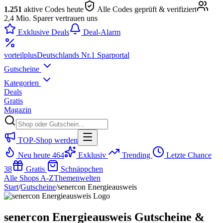
1.251
aktive Codes heute
Alle Codes geprüft & verifiziert
2,4 Mio. Sparer vertrauen uns
Exklusive Deals
Deal-Alarm
vorteil
plus
Deutschlands Nr.1 Sparportal
Gutscheine
Kategorien
Deals
Gratis
Magazin
TOP-Shop werden
Neu heute
464
Exklusiv
Trending
Letzte Chance
38
Gratis
Schnäppchen
Alle Shops A-Z
Themenwelten
Start
/
Gutscheine
/
senercon Energieausweis
senercon Energieausweis Gutscheine &