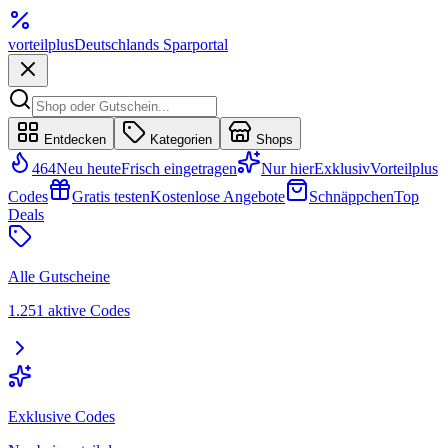
vorteil
plus
Deutschlands Sparportal
Entdecken
Kategorien
Shops
464
Neu heute
Frisch eingetragen
Nur hier
Exklusiv
Vorteilplus
Codes
Gratis testen
Kostenlose Angebote
Schnäppchen
Top
Deals
Alle Gutscheine
1.251 aktive Codes
Exklusive Codes