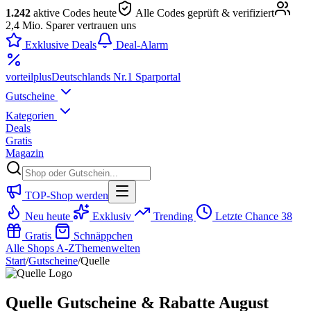
1.242
aktive Codes heute
Alle Codes geprüft & verifiziert
2,4 Mio. Sparer vertrauen uns
Exklusive Deals
Deal-Alarm
vorteil
plus
Deutschlands Nr.1 Sparportal
Gutscheine
Kategorien
Deals
Gratis
Magazin
TOP-Shop werden
Neu heute
Exklusiv
Trending
Letzte Chance
38
Gratis
Schnäppchen
Alle Shops A-Z
Themenwelten
Start
/
Gutscheine
/
Quelle
Quelle Gutscheine & Rabatte August