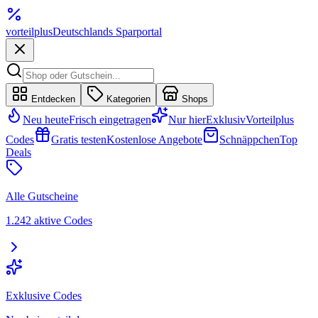
vorteil
plus
Deutschlands Sparportal
Entdecken
Kategorien
Shops
Neu heute
Frisch eingetragen
Nur hier
Exklusiv
Vorteilplus
Codes
Gratis testen
Kostenlose Angebote
Schnäppchen
Top
Deals
Alle Gutscheine
1.242 aktive Codes
Exklusive Codes