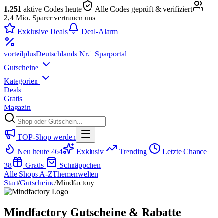
1.251
aktive Codes heute
Alle Codes geprüft & verifiziert
2,4 Mio. Sparer vertrauen uns
Exklusive Deals
Deal-Alarm
vorteil
plus
Deutschlands Nr.1 Sparportal
Gutscheine
Kategorien
Deals
Gratis
Magazin
TOP-Shop werden
Neu heute
464
Exklusiv
Trending
Letzte Chance
38
Gratis
Schnäppchen
Alle Shops A-Z
Themenwelten
Start
/
Gutscheine
/
Mindfactory
Mindfactory Gutscheine & Rabatte