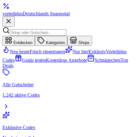
vorteil
plus
Deutschlands Sparportal
Entdecken
Kategorien
Shops
Neu heute
Frisch eingetragen
Nur hier
Exklusiv
Vorteilplus
Codes
Gratis testen
Kostenlose Angebote
Schnäppchen
Top
Deals
Alle Gutscheine
1.242 aktive Codes
Exklusive Codes