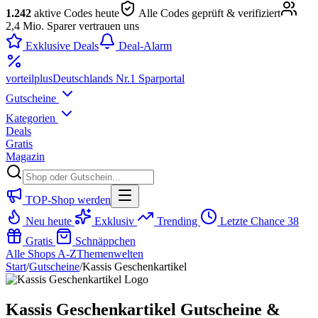
1.242
aktive Codes heute
Alle Codes geprüft & verifiziert
2,4 Mio. Sparer vertrauen uns
Exklusive Deals
Deal-Alarm
vorteil
plus
Deutschlands Nr.1 Sparportal
Gutscheine
Kategorien
Deals
Gratis
Magazin
TOP-Shop werden
Neu heute
Exklusiv
Trending
Letzte Chance
38
Gratis
Schnäppchen
Alle Shops A-Z
Themenwelten
Start
/
Gutscheine
/
Kassis Geschenkartikel
Kassis Geschenkartikel Gutscheine &