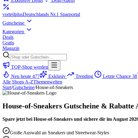
Exklusive Deals
Deal-Alarm
vorteil
plus
Deutschlands Nr.1 Sparportal
Gutscheine
Kategorien
Deals
Gratis
Magazin
TOP-Shop werden
Neu heute
477
Exklusiv
Trending
Letzte Chance
38
Alle Shops A-Z
Themenwelten
Start
/
Gutscheine
/
House-of-Sneakers
House-of-Sneakers Gutscheine & Rabatte 
Spare jetzt bei House-of-Sneakers und sichere dir im August 2026
Große Auswahl an Sneakers und Streetwear-Styles