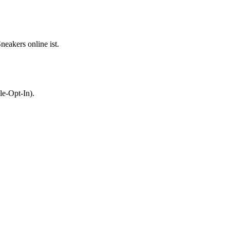
eakers online ist.
le-Opt-In).