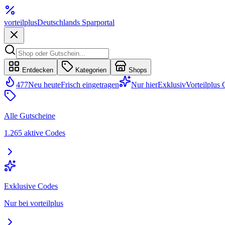
vorteil
plus
Deutschlands Sparportal
Entdecken
Kategorien
Shops
477
Neu heute
Frisch eingetragen
Nur hier
Exklusiv
Vorteilplus
Alle Gutscheine
1.265 aktive Codes
Exklusive Codes
Nur bei vorteilplus