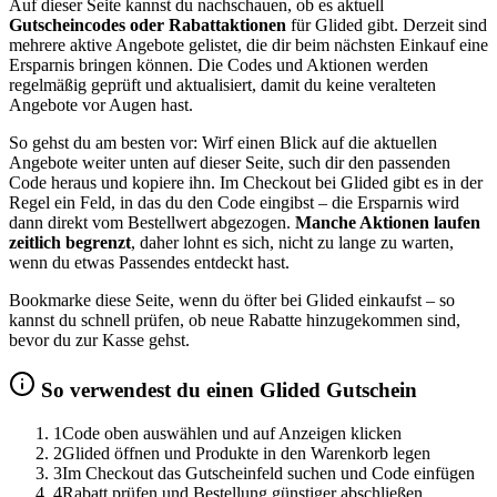
Auf dieser Seite kannst du nachschauen, ob es aktuell
Gutscheincodes oder Rabattaktionen
für Glided gibt. Derzeit sind
mehrere aktive Angebote gelistet, die dir beim nächsten Einkauf eine
Ersparnis bringen können. Die Codes und Aktionen werden
regelmäßig geprüft und aktualisiert, damit du keine veralteten
Angebote vor Augen hast.
So gehst du am besten vor: Wirf einen Blick auf die aktuellen
Angebote weiter unten auf dieser Seite, such dir den passenden
Code heraus und kopiere ihn. Im Checkout bei Glided gibt es in der
Regel ein Feld, in das du den Code eingibst – die Ersparnis wird
dann direkt vom Bestellwert abgezogen.
Manche Aktionen laufen
zeitlich begrenzt
, daher lohnt es sich, nicht zu lange zu warten,
wenn du etwas Passendes entdeckt hast.
Bookmarke diese Seite, wenn du öfter bei Glided einkaufst – so
kannst du schnell prüfen, ob neue Rabatte hinzugekommen sind,
bevor du zur Kasse gehst.
So verwendest du einen Glided Gutschein
1
Code oben auswählen und auf Anzeigen klicken
2
Glided öffnen und Produkte in den Warenkorb legen
3
Im Checkout das Gutscheinfeld suchen und Code einfügen
4
Rabatt prüfen und Bestellung günstiger abschließen