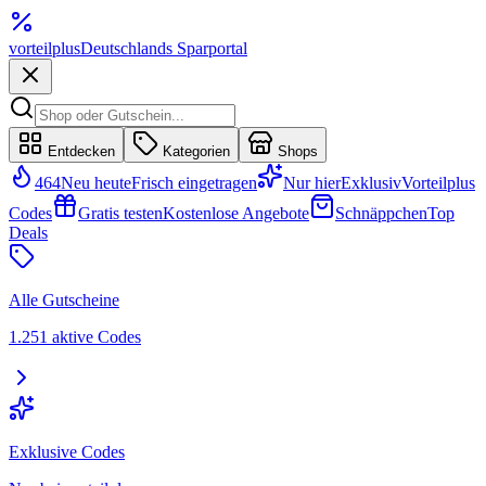
vorteil
plus
Deutschlands Sparportal
Entdecken
Kategorien
Shops
464
Neu heute
Frisch eingetragen
Nur hier
Exklusiv
Vorteilplus
Codes
Gratis testen
Kostenlose Angebote
Schnäppchen
Top
Deals
Alle Gutscheine
1.251 aktive Codes
Exklusive Codes