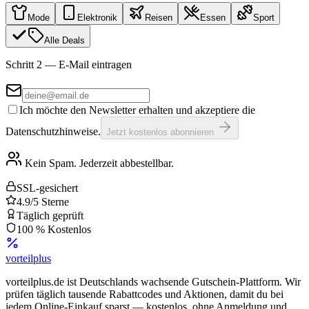
Mode
Elektronik
Reisen
Essen
Sport
Alle Deals
Schritt 2 — E-Mail eintragen
Ich möchte den Newsletter erhalten und akzeptiere die
Datenschutzhinweise.
Jetzt kostenlos abonnieren
Kein Spam. Jederzeit abbestellbar.
SSL-gesichert
4.9/5 Sterne
Täglich geprüft
100 % Kostenlos
vorteil
plus
vorteilplus.de ist Deutschlands wachsende Gutschein-Plattform. Wir
prüfen täglich tausende Rabattcodes und Aktionen, damit du bei
jedem Online-Einkauf sparst — kostenlos, ohne Anmeldung und