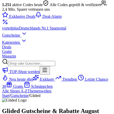
1.251
aktive Codes heute
Alle Codes geprüft & verifiziert
2,4 Mio. Sparer vertrauen uns
Exklusive Deals
Deal-Alarm
vorteil
plus
Deutschlands Nr.1 Sparportal
Gutscheine
Kategorien
Deals
Gratis
Magazin
TOP-Shop werden
Neu heute
464
Exklusiv
Trending
Letzte Chance
38
Gratis
Schnäppchen
Alle Shops A-Z
Themenwelten
Start
/
Gutscheine
/
Glided
Glided Gutscheine & Rabatte August