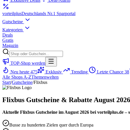
Exklusive Deals
Deal-Alarm
vorteil
plus
Deutschlands Nr.1 Sparportal
Gutscheine
Kategorien
Deals
Gratis
Magazin
TOP-Shop werden
Neu heute
475
Exklusiv
Trending
Letzte Chance
38
Alle Shops A-Z
Themenwelten
Start
/
Gutscheine
/
Flixbus
Flixbus Gutscheine & Rabatte August 202
Aktuelle Flixbus Gutscheine im August 2026 bei vorteilplus.de – s
Busse zu hunderten Zielen quer durch Europa