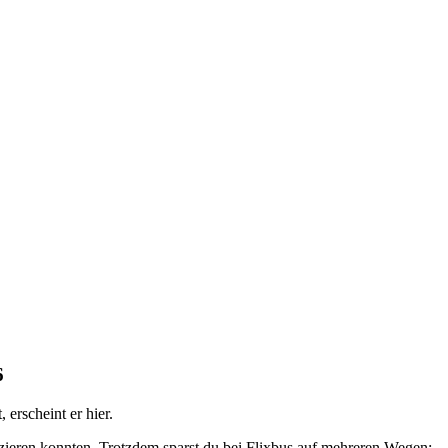
6
erscheint er hier.
fizieren konnten. Trotzdem sparst du bei Flixbus auf mehreren Wegen: