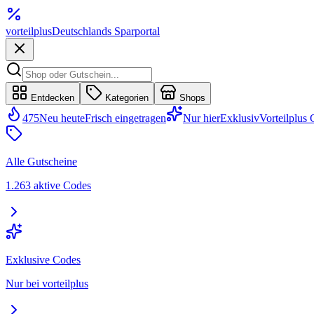
vorteil
plus
Deutschlands Sparportal
Entdecken
Kategorien
Shops
475
Neu heute
Frisch eingetragen
Nur hier
Exklusiv
Vorteilplus
Alle Gutscheine
1.263 aktive Codes
Exklusive Codes
Nur bei vorteilplus