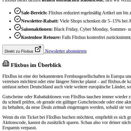
Sale-Bereich:
Flixbus reduziert regelmäßig Artikel um bis
Newsletter-Rabatt:
Viele Shops schenken dir 5–15% bei 
Saisonaktionen:
Black Friday, Cyber Monday, Sommer- und
Kostenlose Retoure:
Falls Flixbus kostenfrei zurücknimmt, 
Newsletter abonnieren
Direkt zu Flixbus
Flixbus im Überblick
FlixBus ist eine der bekanntesten Fernbusgesellschaften in Europa 
verreisen möchtest oder eine längere Strecke planst – auf flixbus.de
umfasst neben Deutschland auch viele weitere europäische Länder, sod
Gutscheine oder Rabattaktionen von FlixBus tauchen immer wieder zu
du schnell prüfen, ob gerade ein gültiger Gutscheincode oder eine akt
zu behalten, da neue Deals zeitnah eingetragen werden, sobald sie ver
Wenn du ein Ticket bei FlixBus buchen möchtest, empfiehlt es sich gr
Aktionscode, kannst du zusätzlich sparen. Schau also vor deiner näch
Ersparnis verpasst.