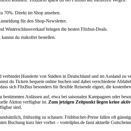
 zu 70%. Direkt im Shop ansehen.
Anmeldung für den Shop-Newsletter.
 Winterschlussverkauf bringen die besten Flixbus-Deals.
kannst du risikofrei bestellen.
und verbindet Hunderte von Städten in Deutschland und im Ausland zu 
 kannst du Tickets bequem online buchen und dabei verschiedene Abfahr
ass sich FlixBus besonders für flexible Reisende eignet, die kostenbe
 bestimmten Anlässen auf, etwa bei saisonalen Kampagnen oder besonde
uelle Aktion verfügbar ist.
Zum jetzigen Zeitpunkt liegen keine akti
fügbar sind.
undsätzlich, frühzeitig zu schauen: Frühbucher-Preise fallen oft güns
sten Buchung kurz hier vorbei – vorteilplus.de fasst aktuelle Gutschei