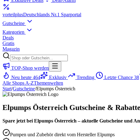
Exklusive Deals
Deal-Alarm
vorteil
plus
Deutschlands Nr.1 Sparportal
Gutscheine
Kategorien
Deals
Gratis
Magazin
TOP-Shop werden
Neu heute
464
Exklusiv
Trending
Letzte Chance
38
Alle Shops A-Z
Themenwelten
Start
/
Gutscheine
/
Elpumps Österreich
Elpumps Österreich Gutscheine & Rabatte
Spare jetzt bei Elpumps Österreich – aktuelle Gutscheine und A
Pumpen und Zubehör direkt vom Hersteller Elpumps