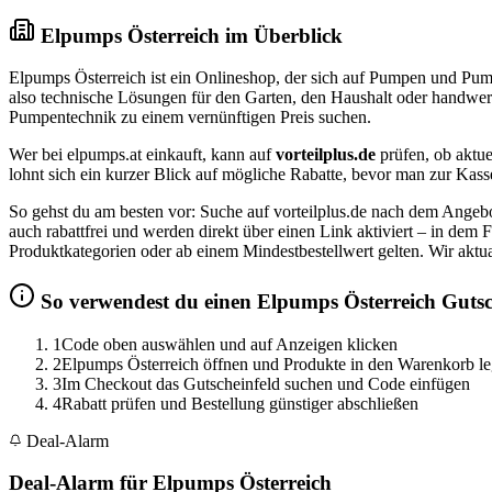
Elpumps Österreich im Überblick
Elpumps Österreich ist ein Onlineshop, der sich auf Pumpen und P
also technische Lösungen für den Garten, den Haushalt oder handwer
Pumpentechnik zu einem vernünftigen Preis suchen.
Wer bei elpumps.at einkauft, kann auf
vorteilplus.de
prüfen, ob aktue
lohnt sich ein kurzer Blick auf mögliche Rabatte, bevor man zur Kasse
So gehst du am besten vor: Suche auf vorteilplus.de nach dem Angeb
auch rabattfrei und werden direkt über einen Link aktiviert – in dem 
Produktkategorien oder ab einem Mindestbestellwert gelten. Wir aktua
So verwendest du einen Elpumps Österreich Guts
1
Code oben auswählen und auf Anzeigen klicken
2
Elpumps Österreich öffnen und Produkte in den Warenkorb l
3
Im Checkout das Gutscheinfeld suchen und Code einfügen
4
Rabatt prüfen und Bestellung günstiger abschließen
Deal-Alarm
Deal-Alarm für Elpumps Österreich