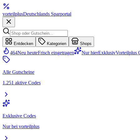
vorteil
plus
Deutschlands Sparportal
Entdecken
Kategorien
Shops
464
Neu heute
Frisch eingetragen
Nur hier
Exklusiv
Vorteilplus
Alle Gutscheine
1.251 aktive Codes
Exklusive Codes
Nur bei vorteilplus