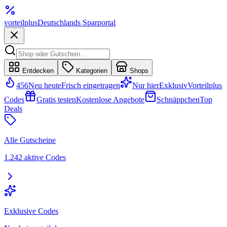
vorteil
plus
Deutschlands Sparportal
Entdecken
Kategorien
Shops
456
Neu heute
Frisch eingetragen
Nur hier
Exklusiv
Vorteilplus
Codes
Gratis testen
Kostenlose Angebote
Schnäppchen
Top
Deals
Alle Gutscheine
1.242 aktive Codes
Exklusive Codes