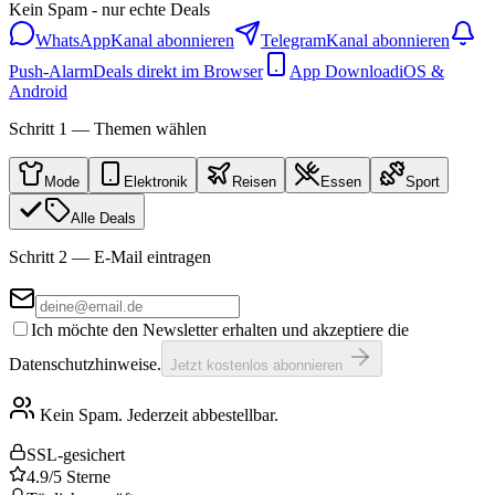
Kein Spam - nur echte Deals
WhatsApp
Kanal abonnieren
Telegram
Kanal abonnieren
Push-Alarm
Deals direkt im Browser
App Download
iOS &
Android
Schritt 1 — Themen wählen
Mode
Elektronik
Reisen
Essen
Sport
Alle Deals
Schritt 2 — E-Mail eintragen
Ich möchte den Newsletter erhalten und akzeptiere die
Datenschutzhinweise.
Jetzt kostenlos abonnieren
Kein Spam. Jederzeit abbestellbar.
SSL-gesichert
4.9/5 Sterne