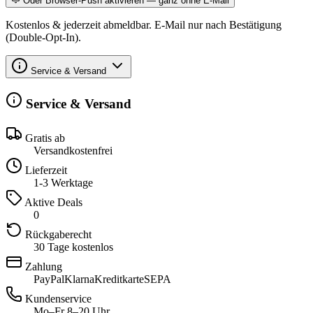
Oder Browser-Push aktivieren — ganz ohne E-Mail
Kostenlos & jederzeit abmeldbar. E-Mail nur nach Bestätigung
(Double-Opt-In).
Service & Versand
Service & Versand
Gratis ab
Versandkostenfrei
Lieferzeit
1-3 Werktage
Aktive Deals
0
Rückgaberecht
30 Tage kostenlos
Zahlung
PayPal
Klarna
Kreditkarte
SEPA
Kundenservice
Mo–Fr 8–20 Uhr