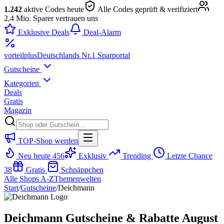
1.242
aktive Codes heute
Alle Codes geprüft & verifiziert
2,4 Mio. Sparer vertrauen uns
Exklusive Deals
Deal-Alarm
vorteil
plus
Deutschlands Nr.1 Sparportal
Gutscheine
Kategorien
Deals
Gratis
Magazin
TOP-Shop werden
Neu heute
456
Exklusiv
Trending
Letzte Chance
38
Gratis
Schnäppchen
Alle Shops A-Z
Themenwelten
Start
/
Gutscheine
/
Deichmann
Deichmann Gutscheine & Rabatte August