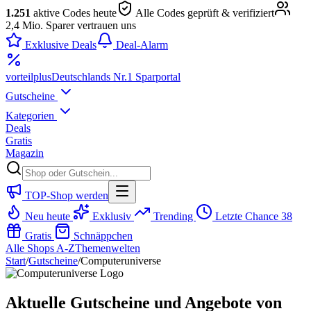
1.251
aktive Codes heute
Alle Codes geprüft & verifiziert
2,4 Mio. Sparer vertrauen uns
Exklusive Deals
Deal-Alarm
vorteil
plus
Deutschlands Nr.1 Sparportal
Gutscheine
Kategorien
Deals
Gratis
Magazin
TOP-Shop werden
Neu heute
Exklusiv
Trending
Letzte Chance
38
Gratis
Schnäppchen
Alle Shops A-Z
Themenwelten
Start
/
Gutscheine
/
Computeruniverse
Aktuelle Gutscheine und Angebote von