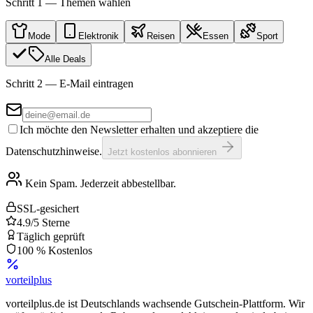
Schritt 1 — Themen wählen
Mode
Elektronik
Reisen
Essen
Sport
Alle Deals
Schritt 2 — E-Mail eintragen
Ich möchte den Newsletter erhalten und akzeptiere die
Datenschutzhinweise.
Jetzt kostenlos abonnieren
Kein Spam. Jederzeit abbestellbar.
SSL-gesichert
4.9/5 Sterne
Täglich geprüft
100 % Kostenlos
vorteil
plus
vorteilplus.de ist Deutschlands wachsende Gutschein-Plattform. Wir