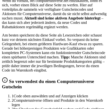
Wenn du vorhast, bei computeruniverse.net einzukaufen, lohnt es
sich, vorher einen Blick auf diese Seite zu werfen. Hier auf
vorteilplus.de sammeln wir verfügbare Gutscheincodes und
Aktionen für Computeruniverse, damit du sie nicht selbst aufwendig
suchen musst.
Aktuell sind keine aktiven Angebote hinterlegt
–
das kann sich aber jederzeit ändern, da neue Codes und
Rabattaktionen regelmäßig ergänzt werden.
Am besten speicherst du diese Seite als Lesezeichen oder schaust
kurz vor deinem nächsten Einkauf vorbei. So verpasst du keine
Gelegenheit, bei einem größeren Hardware-Kauf etwas zu sparen.
Gerade bei höherpreisigen Produkten wie Grafikkarten oder
kompletten PC-Systemen kann ein funktionierender Gutscheincode
einen spürbaren Unterschied machen.
Tipp:
Manche Aktionen sind
zeitlich begrenzt oder nur für bestimmte Produktkategorien gültig –
prüfe daher immer die jeweiligen Bedingungen, bevor du einen
Code im Warenkorb eingibst.
So verwendest du einen Computeruniverse
Gutschein
1
Code oben auswählen und auf Anzeigen klicken
2
Computeruniverse öffnen und Produkte in den Warenkorb
legen