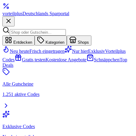
vorteil
plus
Deutschlands Sparportal
Entdecken
Kategorien
Shops
Neu heute
Frisch eingetragen
Nur hier
Exklusiv
Vorteilplus
Codes
Gratis testen
Kostenlose Angebote
Schnäppchen
Top
Deals
Alle Gutscheine
1.251 aktive Codes
Exklusive Codes