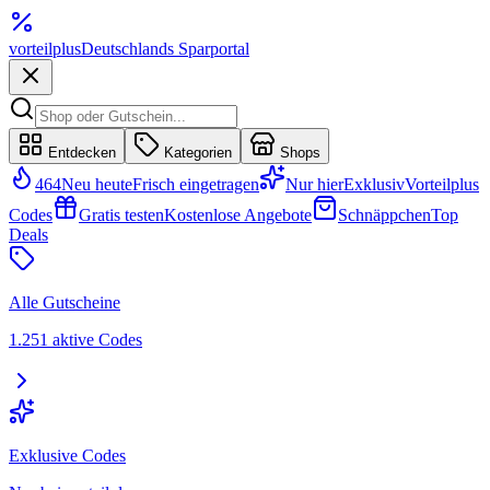
vorteil
plus
Deutschlands Sparportal
Entdecken
Kategorien
Shops
464
Neu heute
Frisch eingetragen
Nur hier
Exklusiv
Vorteilplus
Codes
Gratis testen
Kostenlose Angebote
Schnäppchen
Top
Deals
Alle Gutscheine
1.251 aktive Codes
Exklusive Codes