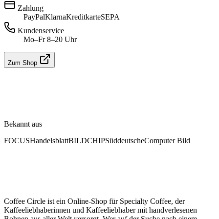
Zahlung
PayPal
Klarna
Kreditkarte
SEPA
Kundenservice
Mo–Fr 8–20 Uhr
Zum Shop
Bekannt aus
FOCUS
Handelsblatt
BILD
CHIP
Süddeutsche
Computer Bild
Coffee Circle ist ein Online-Shop für Specialty Coffee, der
Kaffeeliebhaberinnen und Kaffeeliebhaber mit handverlesenen
Bohnen aus aller Welt versorgt. Wer auf der Suche nach einem