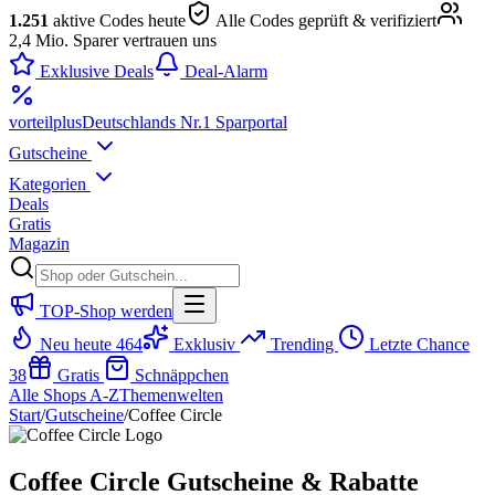
1.251
aktive Codes heute
Alle Codes geprüft & verifiziert
2,4 Mio. Sparer vertrauen uns
Exklusive Deals
Deal-Alarm
vorteil
plus
Deutschlands Nr.1 Sparportal
Gutscheine
Kategorien
Deals
Gratis
Magazin
TOP-Shop werden
Neu heute
464
Exklusiv
Trending
Letzte Chance
38
Gratis
Schnäppchen
Alle Shops A-Z
Themenwelten
Start
/
Gutscheine
/
Coffee Circle
Coffee Circle Gutscheine & Rabatte