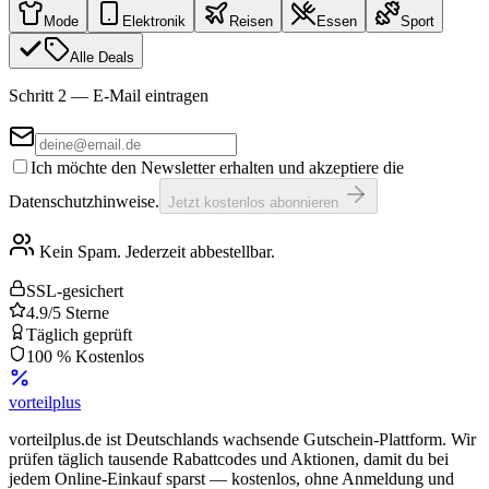
Mode
Elektronik
Reisen
Essen
Sport
Alle Deals
Schritt 2 — E-Mail eintragen
Ich möchte den Newsletter erhalten und akzeptiere die
Datenschutzhinweise.
Jetzt kostenlos abonnieren
Kein Spam. Jederzeit abbestellbar.
SSL-gesichert
4.9/5 Sterne
Täglich geprüft
100 % Kostenlos
vorteil
plus
vorteilplus.de ist Deutschlands wachsende Gutschein-Plattform. Wir
prüfen täglich tausende Rabattcodes und Aktionen, damit du bei
jedem Online-Einkauf sparst — kostenlos, ohne Anmeldung und