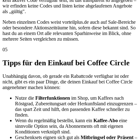
kein aktiver Code verfügbar sein, ist das transparent so angegeben –
wir erfinden keine Codes und listen keine abgelaufenen Angebote
als „gültig".
Neben einzelnen Codes weist vorteilplus.de auch auf Sale-Bereiche
oder besondere Aktionszeiträume hin, sofern diese bekannt sind. So
hast du an einem Ort alle relevanten Sparhinweise im Blick, ohne
mehrere Seiten vergleichen zu müssen.
05
Tipps für den Einkauf bei Coffee Circle
Unabhängig davon, ob gerade ein Rabattcode verfügbar ist oder
nicht, gibt es ein paar Dinge, die deinen Einkauf bei Coffee Circle
angenehmer machen können:
Nutze die
Filterfunktionen
im Shop, um Kaffees nach
Röstgrad, Zubereitungsart oder Herkunftsland einzugrenzen –
das spart Zeit und hilft, den passenden Kaffee schneller zu
finden.
Wenn du regelmäßig bestellst, kann ein
Kaffee-Abo
eine
sinnvolle Option sein, da Abonnements oft mit eigenen
Konditionen verknüpft sind.
Geschenksets eignen sich gut als
Mitbringsel oder Präsent
–