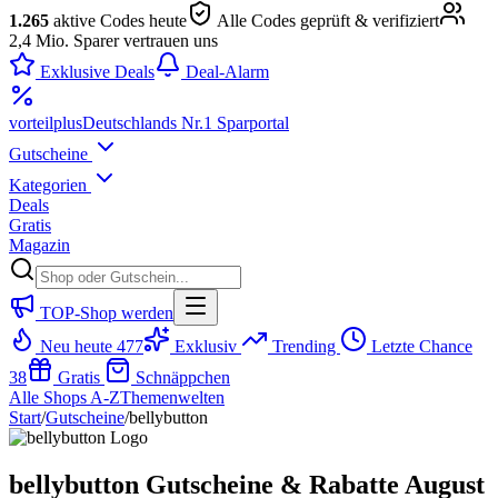
1.265
aktive Codes heute
Alle Codes geprüft & verifiziert
2,4 Mio. Sparer vertrauen uns
Exklusive Deals
Deal-Alarm
vorteil
plus
Deutschlands Nr.1 Sparportal
Gutscheine
Kategorien
Deals
Gratis
Magazin
TOP-Shop werden
Neu heute
477
Exklusiv
Trending
Letzte Chance
38
Gratis
Schnäppchen
Alle Shops A-Z
Themenwelten
Start
/
Gutscheine
/
bellybutton
bellybutton Gutscheine & Rabatte August