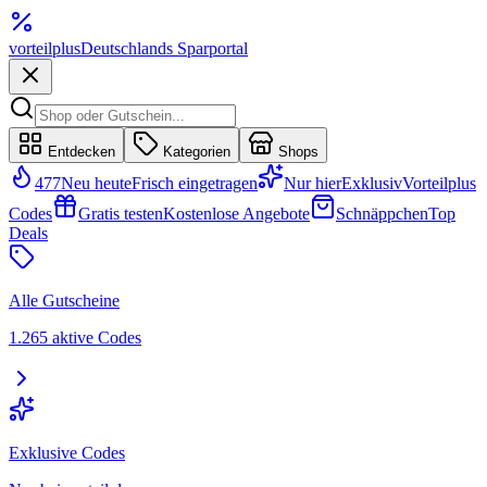
vorteil
plus
Deutschlands Sparportal
Entdecken
Kategorien
Shops
477
Neu heute
Frisch eingetragen
Nur hier
Exklusiv
Vorteilplus
Codes
Gratis testen
Kostenlose Angebote
Schnäppchen
Top
Deals
Alle Gutscheine
1.265 aktive Codes
Exklusive Codes