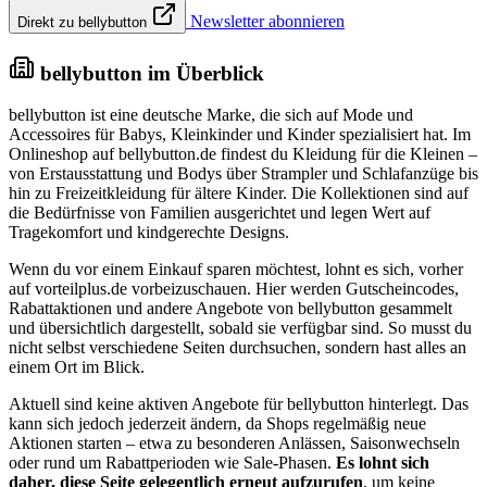
Newsletter abonnieren
Direkt zu bellybutton
bellybutton im Überblick
bellybutton ist eine deutsche Marke, die sich auf Mode und
Accessoires für Babys, Kleinkinder und Kinder spezialisiert hat. Im
Onlineshop auf bellybutton.de findest du Kleidung für die Kleinen –
von Erstausstattung und Bodys über Strampler und Schlafanzüge bis
hin zu Freizeitkleidung für ältere Kinder. Die Kollektionen sind auf
die Bedürfnisse von Familien ausgerichtet und legen Wert auf
Tragekomfort und kindgerechte Designs.
Wenn du vor einem Einkauf sparen möchtest, lohnt es sich, vorher
auf vorteilplus.de vorbeizuschauen. Hier werden Gutscheincodes,
Rabattaktionen und andere Angebote von bellybutton gesammelt
und übersichtlich dargestellt, sobald sie verfügbar sind. So musst du
nicht selbst verschiedene Seiten durchsuchen, sondern hast alles an
einem Ort im Blick.
Aktuell sind keine aktiven Angebote für bellybutton hinterlegt. Das
kann sich jedoch jederzeit ändern, da Shops regelmäßig neue
Aktionen starten – etwa zu besonderen Anlässen, Saisonwechseln
oder rund um Rabattperioden wie Sale-Phasen.
Es lohnt sich
daher, diese Seite gelegentlich erneut aufzurufen
, um keine