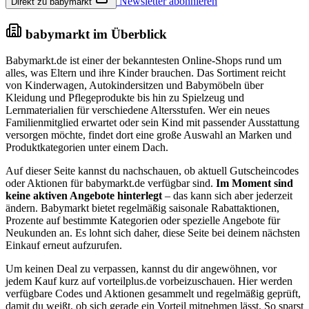
Newsletter abonnieren
Direkt zu babymarkt
babymarkt im Überblick
Babymarkt.de ist einer der bekanntesten Online-Shops rund um
alles, was Eltern und ihre Kinder brauchen. Das Sortiment reicht
von Kinderwagen, Autokindersitzen und Babymöbeln über
Kleidung und Pflegeprodukte bis hin zu Spielzeug und
Lernmaterialien für verschiedene Altersstufen. Wer ein neues
Familienmitglied erwartet oder sein Kind mit passender Ausstattung
versorgen möchte, findet dort eine große Auswahl an Marken und
Produktkategorien unter einem Dach.
Auf dieser Seite kannst du nachschauen, ob aktuell Gutscheincodes
oder Aktionen für babymarkt.de verfügbar sind.
Im Moment sind
keine aktiven Angebote hinterlegt
– das kann sich aber jederzeit
ändern. Babymarkt bietet regelmäßig saisonale Rabattaktionen,
Prozente auf bestimmte Kategorien oder spezielle Angebote für
Neukunden an. Es lohnt sich daher, diese Seite bei deinem nächsten
Einkauf erneut aufzurufen.
Um keinen Deal zu verpassen, kannst du dir angewöhnen, vor
jedem Kauf kurz auf vorteilplus.de vorbeizuschauen. Hier werden
verfügbare Codes und Aktionen gesammelt und regelmäßig geprüft,
damit du weißt, ob sich gerade ein Vorteil mitnehmen lässt. So sparst