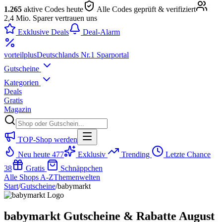
1.265
aktive Codes heute
Alle Codes geprüft & verifiziert
2,4 Mio. Sparer vertrauen uns
Exklusive Deals
Deal-Alarm
vorteil
plus
Deutschlands Nr.1 Sparportal
Gutscheine
Kategorien
Deals
Gratis
Magazin
TOP-Shop werden
Neu heute
477
Exklusiv
Trending
Letzte Chance
38
Gratis
Schnäppchen
Alle Shops A-Z
Themenwelten
Start
/
Gutscheine
/
babymarkt
babymarkt Gutscheine & Rabatte August