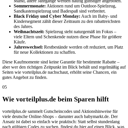
Markt, ältere Jahrgänge werden häufig günstiger angeboten.
Sommermonate:
Aktionen rund um Outdoor-Spielzeug,
Sandkastenspielzeug und Badespaß sind verbreitet.
Black Friday und Cyber Monday:
Auch im Baby- und
Kindersegment zählt dieser Zeitraum zu den rabattreichsten
des Jahres.
Weihnachtszeit:
Spielzeug steht naturgemäß im Fokus –
viele Eltern und Schenkende nutzen diese Phase für größere
Käufe.
Jahreswechsel:
Restbestände werden oft reduziert, um Platz
für neue Kollektionen zu schaffen.
Diese Kaufmomente sind keine Garantie für bestimmte Rabatte –
aber wer den richtigen Zeitpunkt im Blick behält und regelmäßig auf
Seiten wie vorteilplus.de nachschaut, erhöht seine Chancen, ein
gutes Angebot zu finden.
05
Wie vorteilplus.de beim Sparen hilft
vorteilplus.de sammelt Gutscheincodes und Aktionshinweise für
viele deutsche Online-Shops – darunter auch babymarkt.de. Der
Ansatz ist dabei so einfach wie praktisch: Statt selbst stundenlang
nach gültigen Codes zu suchen, findest du hier auf einen Blick, was