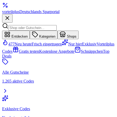
vorteil
plus
Deutschlands Sparportal
Entdecken
Kategorien
Shops
477
Neu heute
Frisch eingetragen
Nur hier
Exklusiv
Vorteilplus
Codes
Gratis testen
Kostenlose Angebote
Schnäppchen
Top
Deals
Alle Gutscheine
1.265 aktive Codes
Exklusive Codes