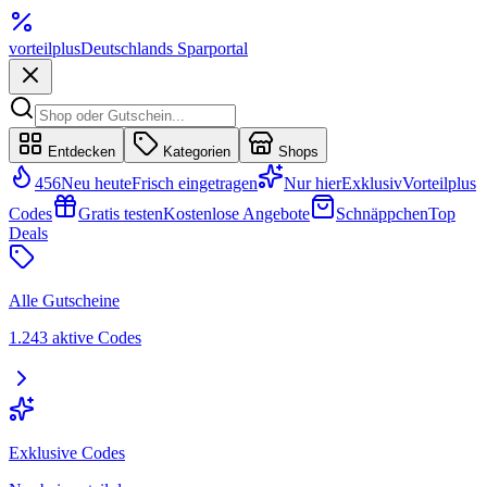
vorteil
plus
Deutschlands Sparportal
Entdecken
Kategorien
Shops
456
Neu heute
Frisch eingetragen
Nur hier
Exklusiv
Vorteilplus
Codes
Gratis testen
Kostenlose Angebote
Schnäppchen
Top
Deals
Alle Gutscheine
1.243 aktive Codes
Exklusive Codes