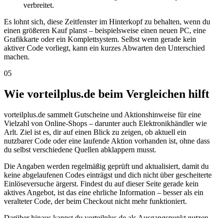
verbreitet.
Es lohnt sich, diese Zeitfenster im Hinterkopf zu behalten, wenn du
einen größeren Kauf planst – beispielsweise einen neuen PC, eine
Grafikkarte oder ein Komplettsystem. Selbst wenn gerade kein
aktiver Code vorliegt, kann ein kurzes Abwarten den Unterschied
machen.
05
Wie vorteilplus.de beim Vergleichen hilft
vorteilplus.de sammelt Gutscheine und Aktionshinweise für eine
Vielzahl von Online-Shops – darunter auch Elektronikhändler wie
Arlt. Ziel ist es, dir auf einen Blick zu zeigen, ob aktuell ein
nutzbarer Code oder eine laufende Aktion vorhanden ist, ohne dass
du selbst verschiedene Quellen abklappern musst.
Die Angaben werden regelmäßig geprüft und aktualisiert, damit du
keine abgelaufenen Codes einträgst und dich nicht über gescheiterte
Einlöseversuche ärgerst. Findest du auf dieser Seite gerade kein
aktives Angebot, ist das eine ehrliche Information – besser als ein
veralteter Code, der beim Checkout nicht mehr funktioniert.
Darüber hinaus kannst du vorteilplus.de als Ausgangspunkt nutzen,