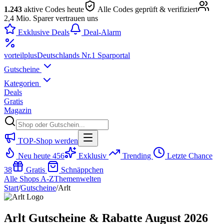
1.243
aktive Codes heute
Alle Codes geprüft & verifiziert
2,4 Mio. Sparer vertrauen uns
Exklusive Deals
Deal-Alarm
vorteil
plus
Deutschlands Nr.1 Sparportal
Gutscheine
Kategorien
Deals
Gratis
Magazin
TOP-Shop werden
Neu heute
456
Exklusiv
Trending
Letzte Chance
38
Gratis
Schnäppchen
Alle Shops A-Z
Themenwelten
Start
/
Gutscheine
/
Arlt
Arlt Gutscheine & Rabatte August 2026