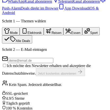
WhatsApp
Kanal abonnieren
Telegram
Kanal abonnieren
Push-Alarm
Deals direkt im Browser
App Download
iOS &
Android
Schritt 1 — Themen wählen
Mode
Elektronik
Reisen
Essen
Sport
Alle Deals
Schritt 2 — E-Mail eintragen
Ich möchte den Newsletter erhalten und akzeptiere die
Datenschutzhinweise.
Jetzt kostenlos abonnieren
Kein Spam. Jederzeit abbestellbar.
SSL-gesichert
4.9/5 Sterne
Täglich geprüft
100 % Kostenlos