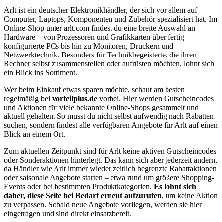
Arlt ist ein deutscher Elektronikhändler, der sich vor allem auf
Computer, Laptops, Komponenten und Zubehör spezialisiert hat. Im
Online-Shop unter arlt.com findest du eine breite Auswahl an
Hardware – von Prozessoren und Grafikkarten über fertig
konfigurierte PCs bis hin zu Monitoren, Druckern und
Netzwerktechnik. Besonders für Technikbegeisterte, die ihren
Rechner selbst zusammenstellen oder aufrüsten möchten, lohnt sich
ein Blick ins Sortiment.
Wer beim Einkauf etwas sparen möchte, schaut am besten
regelmäßig bei
vorteilplus.de
vorbei. Hier werden Gutscheincodes
und Aktionen für viele bekannte Online-Shops gesammelt und
aktuell gehalten. So musst du nicht selbst aufwendig nach Rabatten
suchen, sondern findest alle verfügbaren Angebote für Arlt auf einen
Blick an einem Ort.
Zum aktuellen Zeitpunkt sind für Arlt keine aktiven Gutscheincodes
oder Sonderaktionen hinterlegt. Das kann sich aber jederzeit ändern,
da Händler wie Arlt immer wieder zeitlich begrenzte Rabattaktionen
oder saisonale Angebote starten – etwa rund um größere Shopping-
Events oder bei bestimmten Produktkategorien.
Es lohnt sich
daher, diese Seite bei Bedarf erneut aufzurufen
, um keine Aktion
zu verpassen. Sobald neue Angebote vorliegen, werden sie hier
eingetragen und sind direkt einsatzbereit.