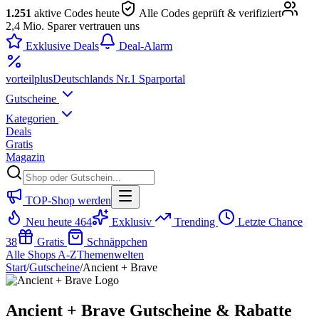
1.251
aktive Codes heute
Alle Codes geprüft & verifiziert
2,4 Mio. Sparer vertrauen uns
Exklusive Deals
Deal-Alarm
vorteil
plus
Deutschlands Nr.1 Sparportal
Gutscheine
Kategorien
Deals
Gratis
Magazin
TOP-Shop werden
Neu heute
464
Exklusiv
Trending
Letzte Chance
38
Gratis
Schnäppchen
Alle Shops A-Z
Themenwelten
Start
/
Gutscheine
/
Ancient + Brave
Ancient + Brave Gutscheine & Rabatte