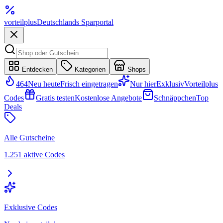
vorteil
plus
Deutschlands Sparportal
Entdecken
Kategorien
Shops
464
Neu heute
Frisch eingetragen
Nur hier
Exklusiv
Vorteilplus
Codes
Gratis testen
Kostenlose Angebote
Schnäppchen
Top
Deals
Alle Gutscheine
1.251 aktive Codes
Exklusive Codes